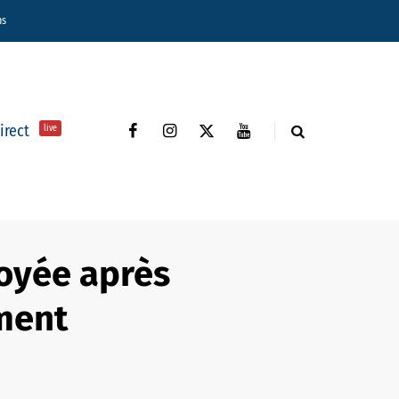
ns
direct
live
oyée après
ment