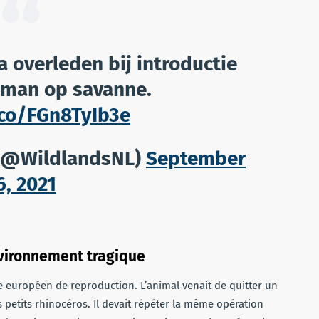
overleden bij introductie
 man op savanne.
.co/FGn8TyIb3e
@WildlandsNL)
September
6, 2021
nvironnement tragique
 européen de reproduction. L’animal venait de quitter un
s petits rhinocéros. Il devait répéter la même opération