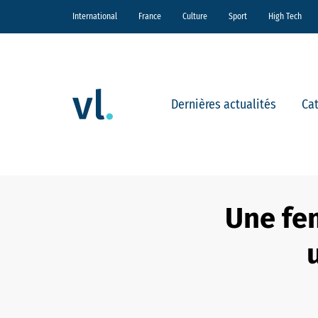
International
France
Culture
Sport
High Tech
Dernières actualités
Ca
Une fe