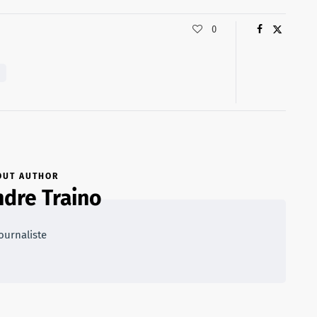
0
OUT AUTHOR
ndre Traino
ournaliste