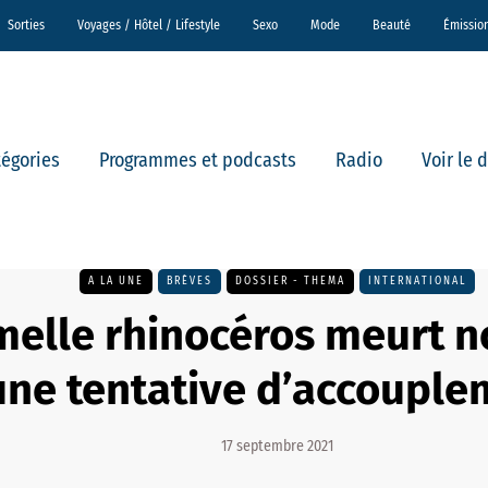
Sorties
Voyages / Hôtel / Lifestyle
Sexo
Mode
Beauté
Émissio
tégories
Programmes et podcasts
Radio
Voir le 
A LA UNE
BRÈVES
DOSSIER - THEMA
INTERNATIONAL
melle rhinocéros meurt n
une tentative d’accouple
17 septembre 2021