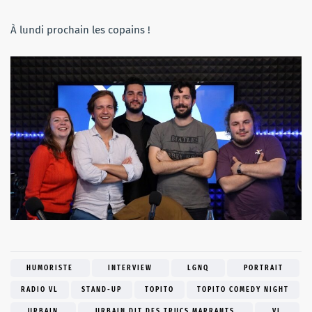
À lundi prochain les copains !
HUMORISTE
INTERVIEW
LGNQ
PORTRAIT
RADIO VL
STAND-UP
TOPITO
TOPITO COMEDY NIGHT
URBAIN
URBAIN DIT DES TRUCS MARRANTS
VL