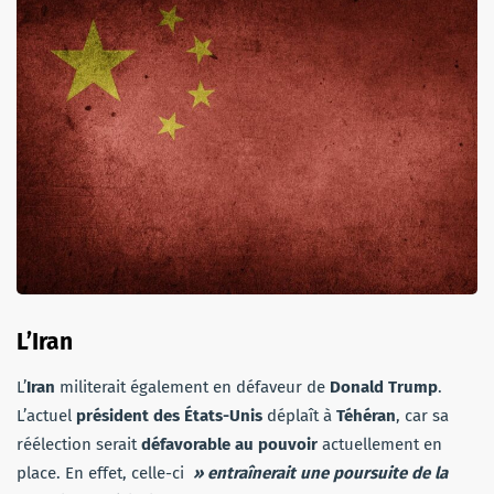
L’Iran
L’
Iran
militerait également en défaveur de
Donald Trump
.
L’actuel
président des États-Unis
déplaît à
Téhéran
, car sa
réélection serait
défavorable au pouvoir
actuellement en
place. En effet, celle-ci
» entraînerait une poursuite de la