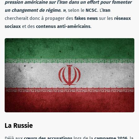
pression américaine sur l’Iran dans un effort pour fomenter
un changement de régime. »
, selon le
NCSC
. L’
Iran
chercherait donc à propager des
fakes news
sur les
réseaux
sociaux
et des
contenus anti-américains
.
La Russie
Déjà aux
cœurs des accusations
lors de la
campagne 2016
, la