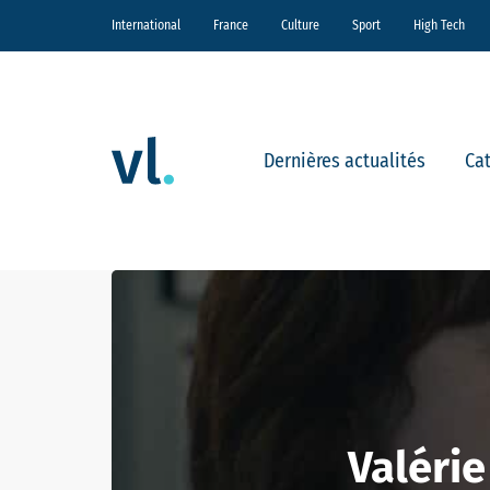
International
France
Culture
Sport
High Tech
Dernières actualités
Ca
Valérie