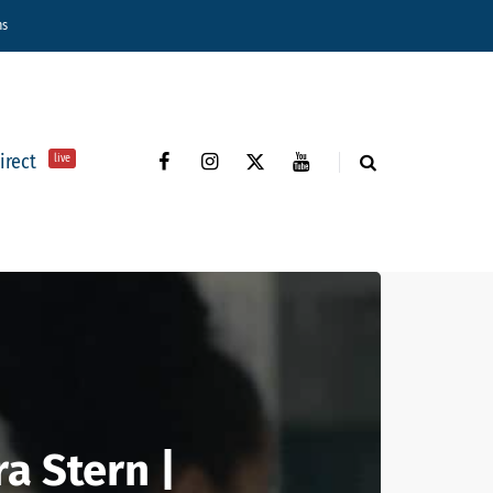
ns
direct
live
ra Stern |