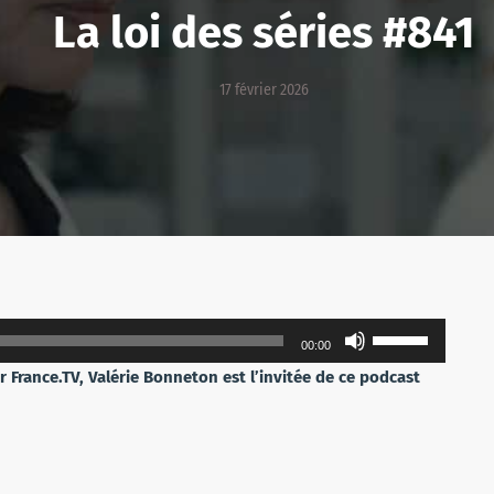
La loi des séries #841
17 février 2026
Utilisez
00:00
les
ur France.TV, Valérie Bonneton est l’invitée de ce podcast
flèches
haut/bas
pour
augmenter