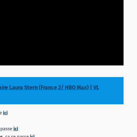
aire Laura Stern (France 2/ HBO Max) | VL
se
ici
e passe
ici
es
, ça se passe
ici