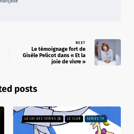
française
NEXT
Le témoignage fort de
Gisèle Pelicot dans « Et la
joie de vivre »
ted posts
LA LOI DES SÉRIES 📺
LE CLUB
SÉRIES TV