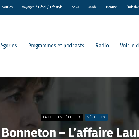
Sorties
Voyages / Hôtel / Lifestyle
Sexo
Mode
Beauté
Émissio
tégories
Programmes et podcasts
Radio
Voir le 
LA LOI DES SÉRIES 📺
SÉRIES TV
 Bonneton – L’affaire Lau