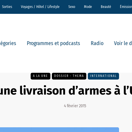
Sorties
Voyages / Hôtel / Lifestyle
Sexo
Mode
Beauté
Émissio
tégories
Programmes et podcasts
Radio
Voir le 
A LA UNE
DOSSIER - THEMA
INTERNATIONAL
une livraison d’armes à l
4 février 2015