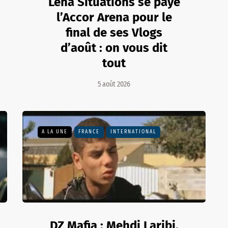
Léna Situations se paye
l’Accor Arena pour le
final de ses Vlogs
d’août : on vous dit
tout
5 août 2026
A LA UNE
FRANCE
INTERNATIONAL
DZ Mafia : Mehdi Laribi,