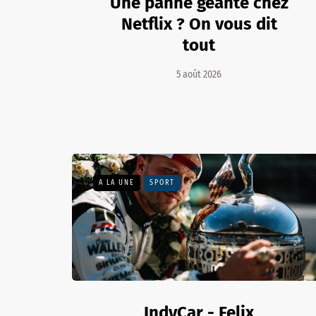
Une panne géante chez
Netflix ? On vous dit
tout
5 août 2026
A LA UNE
SPORT
IndyCar - Felix