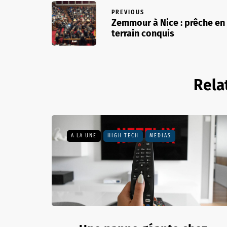
PREVIOUS
Zemmour à Nice : prêche en
terrain conquis
Rela
A LA UNE
HIGH TECH
MÉDIAS