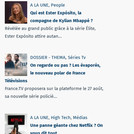
A LA UNE
,
People
Qui est Ester Expósito, la
compagne de Kylian Mbappé ?
Révélée au grand public grâce à la série Élite,
Ester Expósito attire autan...
DOSSIER - THEMA
,
Séries Tv
On regarde ou pas ? Les évaporés,
le nouveau polar de France
Télévisions
France.TV proposera sur la plateforme le 27 août,
sa nouvelle série policiè...
A LA UNE
,
High Tech
,
Médias
Une panne géante chez Netflix ? On
vous dit tout