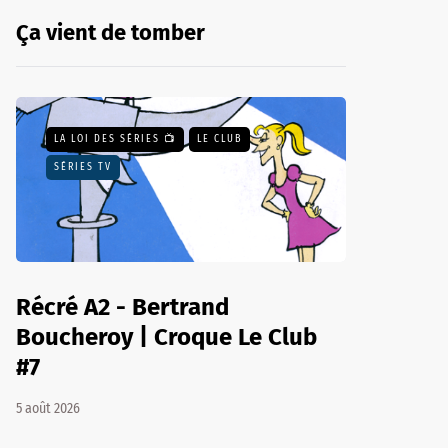
Ça vient de tomber
LA LOI DES SÉRIES 📺
LE CLUB
SÉRIES TV
Récré A2 - Bertrand
Boucheroy | Croque Le Club
#7
5 août 2026