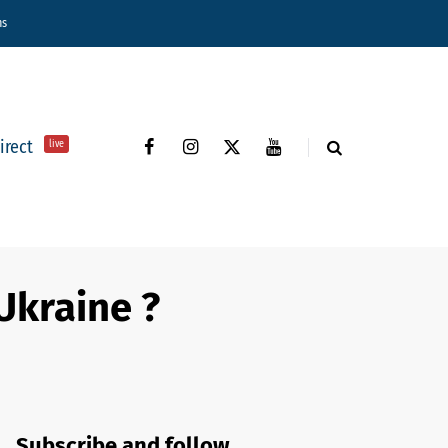
ns
direct
live
’Ukraine ?
Subscribe and follow