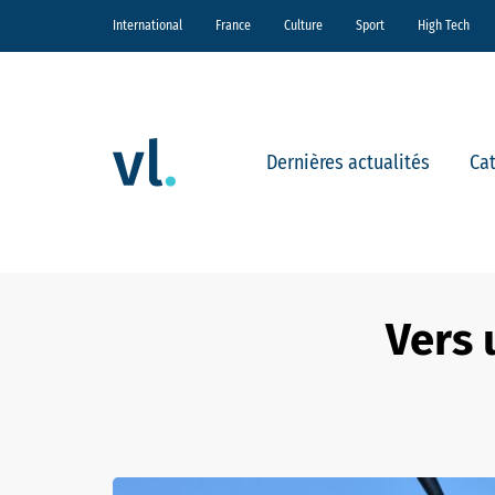
International
France
Culture
Sport
High Tech
Dernières actualités
Ca
Vers 