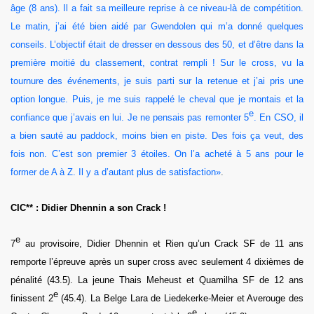
âge (8 ans). Il a fait sa meilleure reprise à ce niveau-là de compétition.
Le matin, j’ai été bien aidé par Gwendolen qui m’a donné quelques
conseils. L’objectif était de dresser en dessous des 50, et d’être dans la
première moitié du classement, contrat rempli ! Sur le cross, vu la
tournure des événements, je suis parti sur la retenue et j’ai pris une
option longue. Puis, je me suis rappelé le cheval que je montais et la
e
confiance que j’avais en lui. Je ne pensais pas remonter 5
.
En CSO, i
l
a bien sauté au paddock, moins bien en piste. Des fois ça veut, des
fois non.
C’est son
premier 3 étoiles. On l’a acheté à 5 ans pour le
former de A à Z. Il y a d’autant plus de satisfaction»
.
CIC** : Didier Dhennin a son Crack !
e
7
au provisoire, Didier Dhennin et Rien qu’un Crack SF de 11 ans
remporte l’épreuve après un super cross avec seulement 4 dixièmes de
pénalité (43.5). La jeune Thais Meheust et Quamilha SF de 12 ans
e
finissent 2
(45.4). La Belge Lara de Liedekerke-Meier et Averouge des
e