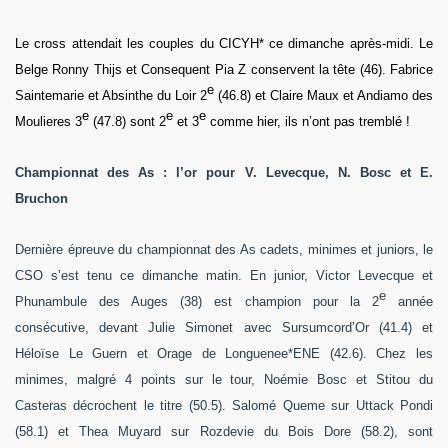
Le cross attendait les couples du CICYH* ce dimanche après-midi. Le
Belge Ronny Thijs et Consequent Pia Z conservent la tête (46). Fabrice
e
Saintemarie et Absinthe du Loir 2
(46.8) et Claire Maux et Andiamo des
e
e
e
Moulieres 3
(47.8) sont 2
et 3
comme hier, ils n’ont pas tremblé !
Championnat des As : l’or pour V. Levecque, N. Bosc et E.
Bruchon
Dernière épreuve du championnat des As cadets, minimes et juniors, le
CSO s’est tenu ce dimanche matin. En junior, Victor Levecque et
e
Phunambule des Auges (38) est champion pour la 2
année
consécutive, devant Julie Simonet avec Sursumcord’Or (41.4) et
Héloïse Le Guern et Orage de Longuenee*ENE (42.6). Chez les
minimes, malgré 4 points sur le tour, Noémie Bosc et Stitou du
Casteras décrochent le titre (50.5). Salomé Queme sur Uttack Pondi
(58.1) et Thea Muyard sur Rozdevie du Bois Dore (58.2), sont