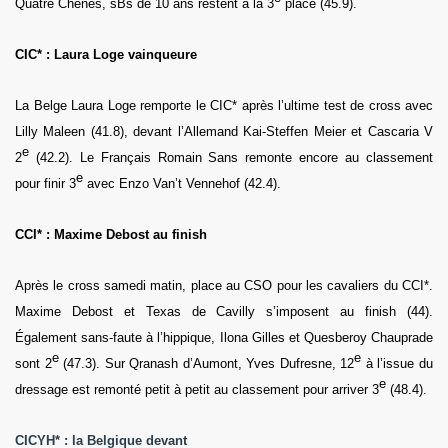
Quatre Chenes, sBs de 10 ans restent à la 3
place (45.9).
CIC* : Laura Loge vainqueure
La Belge Laura Loge remporte le CIC* après l’ultime test de cross avec
Lilly Maleen (41.8), devant l’Allemand Kai-Steffen Meier et Cascaria V
e
2
(42.2). Le Français Romain Sans remonte encore au classement
e
pour finir 3
avec Enzo Van’t Vennehof (42.4).
CCI* : Maxime Debost au finish
Après le cross samedi matin, place au CSO pour les cavaliers du CCI*.
Maxime Debost et Texas de Cavilly s’imposent au finish (44).
Également sans-faute à l’hippique, Ilona Gilles et Quesberoy Chauprade
e
e
sont 2
(47.3). Sur Qranash d’Aumont, Yves Dufresne, 12
à l’issue du
e
dressage est remonté petit à petit au classement pour arriver 3
(48.4).
CICYH* : la Belgique devant