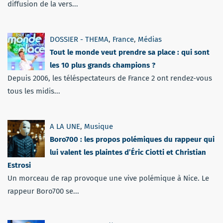
diffusion de la vers...
DOSSIER - THEMA
,
France
,
Médias
Tout le monde veut prendre sa place : qui sont
les 10 plus grands champions ?
Depuis 2006, les téléspectateurs de France 2 ont rendez-vous
tous les midis...
A LA UNE
,
Musique
Boro700 : les propos polémiques du rappeur qui
lui valent les plaintes d’Éric Ciotti et Christian
Estrosi
Un morceau de rap provoque une vive polémique à Nice. Le
rappeur Boro700 se...