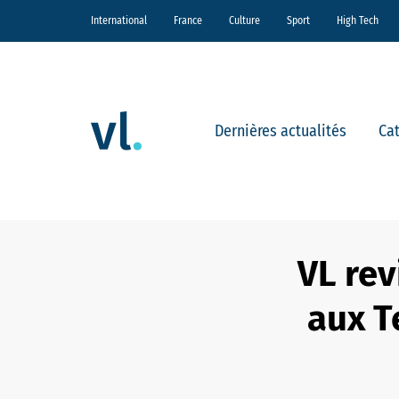
International
France
Culture
Sport
High Tech
Dernières actualités
Ca
VL rev
aux T