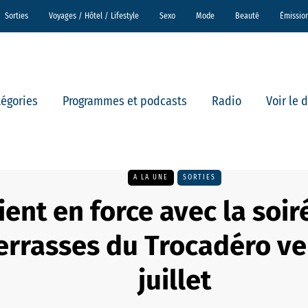
Sorties
Voyages / Hôtel / Lifestyle
Sexo
Mode
Beauté
Émissio
tégories
Programmes et podcasts
Radio
Voir le 
A LA UNE
SORTIES
ient en force avec la soir
errasses du Trocadéro ve
juillet