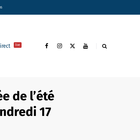
ns
direct
live
ée de l’été
ndredi 17