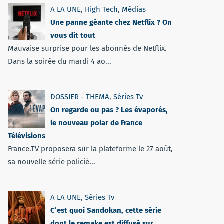
A LA UNE
,
High Tech
,
Médias
Une panne géante chez Netflix ? On
vous dit tout
Mauvaise surprise pour les abonnés de Netflix.
Dans la soirée du mardi 4 ao...
DOSSIER - THEMA
,
Séries Tv
On regarde ou pas ? Les évaporés,
le nouveau polar de France
Télévisions
France.TV proposera sur la plateforme le 27 août,
sa nouvelle série policiè...
A LA UNE
,
Séries Tv
C’est quoi Sandokan, cette série
dont le remake est diffusé sur