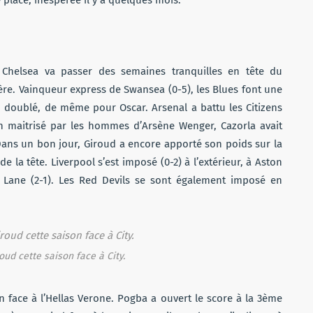
place, inespérée il y a quelques mois.
 Chelsea va passer des semaines tranquilles en tête du
ère. Vainqueur express de Swansea (0-5), les Blues font une
un doublé, de même pour Oscar. Arsenal a battu les Citizens
h maitrisé par les hommes d’Arsène Wenger, Cazorla avait
Dans un bon jour, Giroud a encore apporté son poids sur la
la tête. Liverpool s’est imposé (0-2) à l’extérieur, à Aston
t Lane (2-1). Les Red Devils se sont également imposé en
oud cette saison face à City.
ain face à l’Hellas Verone. Pogba a ouvert le score à la 3ème