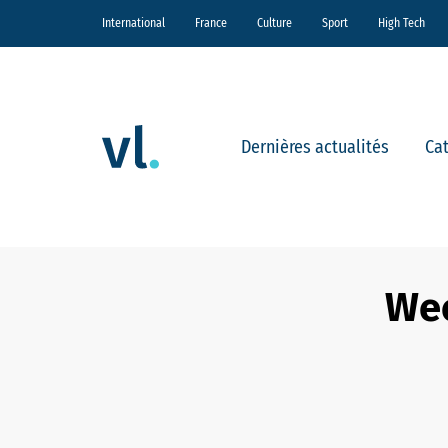
International
France
Culture
Sport
High Tech
Dernières actualités
Ca
Wee