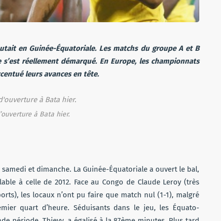
utait en Guinée-Équatoriale. Les matchs du groupe A et B
pe s’est réellement démarqué. En Europe, les championnats
ccentué leurs avances en tête.
ouverture à Bata hier.
 samedi et dimanche. La Guinée-Équatoriale a ouvert le bal,
able à celle de 2012. Face au Congo de Claude Leroy (très
orts), les locaux n’ont pu faire que match nul (1-1), malgré
mier quart d’heure. Séduisants dans le jeu, les Équato-
e période, Thievy, a égalisé à la 87ème minutes. Plus tard