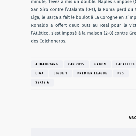
minute, Tevez a mis un doublé. Naples s’impose (0-1
San Siro contre l’Atalanta (0-1), la Roma perd du 
Liga, le Barça a fait le boulot à La Corogne en s’imp
Ronaldo a offert deux buts au Real pour la vict
l’Atlético, s’est imposé à la maison (2-0) contre G
des Colchoneros.
AUBAMEYANG
CAN 2015
GABON
LACAZETTE
LIGA
LIGUE 1
PREMIER LEAGUE
PSG
SERIE A
AB