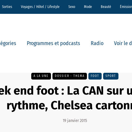
Sorties
Voyages / Hôtel / Lifestyle
Sexo
Mode
Beauté
Émissio
tégories
Programmes et podcasts
Radio
Voir le 
A LA UNE
DOSSIER - THEMA
FOOT
SPORT
k end foot : La CAN sur u
rythme, Chelsea carton
19 janvier 2015