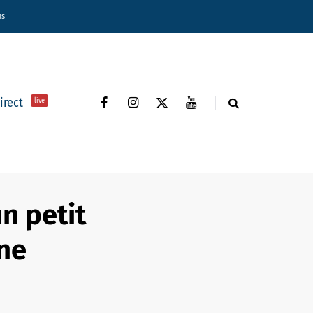
ns
direct
live
n petit
ne