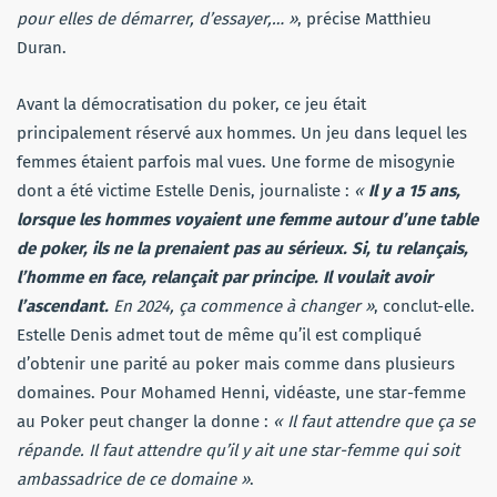
pour elles de démarrer, d’essayer,… »
, précise Matthieu
Duran.
Avant la démocratisation du poker, ce jeu était
principalement réservé aux hommes. Un jeu dans lequel les
femmes étaient parfois mal vues. Une forme de misogynie
dont a été victime Estelle Denis, journaliste :
«
Il y a 15 ans,
lorsque les hommes voyaient une femme autour d’une table
de poker, ils ne la prenaient pas au sérieux. Si, tu relançais,
l’homme en face, relançait par principe. Il voulait avoir
l’ascendant.
En 2024, ça commence à changer »
, conclut-elle.
Estelle Denis admet tout de même qu’il est compliqué
d’obtenir une parité au poker mais comme dans plusieurs
domaines. Pour Mohamed Henni, vidéaste, une star-femme
au Poker peut changer la donne :
« Il faut attendre que ça se
répande. Il faut attendre qu’il y ait une star-femme qui soit
ambassadrice de ce domaine »
.