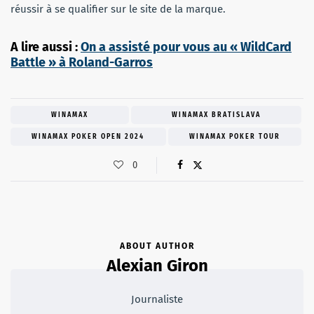
réussir à se qualifier sur le site de la marque.
A lire aussi :
On a assisté pour vous au « WildCard
Battle » à Roland-Garros
WINAMAX
WINAMAX BRATISLAVA
WINAMAX POKER OPEN 2024
WINAMAX POKER TOUR
0
ABOUT AUTHOR
Alexian Giron
Journaliste