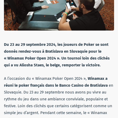
Du 23 au 29 septembre 2024, les joueurs de Poker se sont
donnés rendez-vous à Bratislava en Slovaquie pour le
« Winamax Poker Open 2024 ». Un tournoi loin des clichés
qui a vu Aliosha Staes, le belge, remporter la victoire.
A l’occasion du « Winamax Poker Open 2024 »,
Winamax a
réuni le poker français dans le Banco Casino de Bratislava
en
Slovaquie. Du 23 au 29 septembre nous avons pu vivre au
rythme du jeu dans une ambiance conviviale, populaire et
festive. Loin des clichés que certains catégorisent comme un
simple jeu d’argent. Pendant cette semaine, le « Winamax