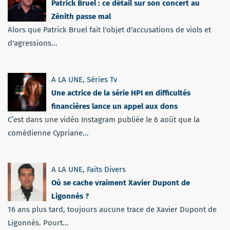
Patrick Bruel : ce détail sur son concert au
Zénith passe mal
Alors que Patrick Bruel fait l'objet d'accusations de viols et
d'agressions...
A LA UNE
,
Séries Tv
Une actrice de la série HPI en difficultés
financières lance un appel aux dons
C’est dans une vidéo Instagram publiée le 6 août que la
comédienne Cypriane...
A LA UNE
,
Faits Divers
Où se cache vraiment Xavier Dupont de
Ligonnès ?
16 ans plus tard, toujours aucune trace de Xavier Dupont de
Ligonnès. Pourt...