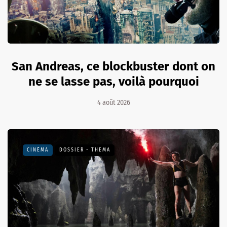
San Andreas, ce blockbuster dont on
ne se lasse pas, voilà pourquoi
4 août 2026
CINÉMA
DOSSIER - THEMA