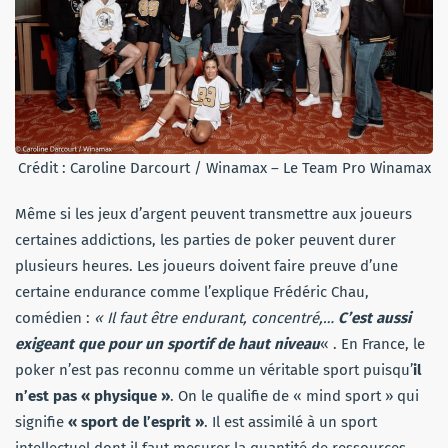
Crédit : Caroline Darcourt / Winamax – Le Team Pro Winamax
Même si les jeux d’argent peuvent transmettre aux joueurs
certaines addictions, les parties de poker peuvent durer
plusieurs heures. Les joueurs doivent faire preuve d’une
certaine endurance comme l’explique Frédéric Chau,
comédien :
« Il faut être endurant, concentré,…
C’est aussi
exigeant que pour un sportif de haut niveau
« . En France, le
poker n’est pas reconnu comme un véritable sport puisqu’
il
n’est pas « physique »
. On le qualifie de « mind sport » qui
signifie
« sport de l’esprit »
. Il est assimilé à un sport
intellectuel dont il faut mesurer la quantité de ressources