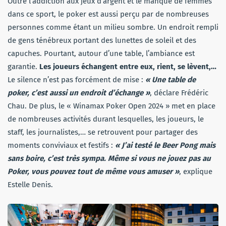
Outre l’addiction aux jeux d’argent et le manque de femmes
dans ce sport, le poker est aussi perçu par de nombreuses
personnes comme étant un milieu sombre. Un endroit rempli
de gens ténébreux portant des lunettes de soleil et des
capuches. Pourtant, autour d’une table, l’ambiance est
garantie.
Les joueurs échangent entre eux, rient, se lèvent,…
Le silence n’est pas forcément de mise :
« Une table de
poker, c’est aussi un endroit d’échange »
, déclare Frédéric
Chau. De plus, le « Winamax Poker Open 2024 » met en place
de nombreuses activités durant lesquelles, les joueurs, le
staff, les journalistes,… se retrouvent pour partager des
moments conviviaux et festifs :
« J’ai testé le Beer Pong mais
sans boire, c’est très sympa. Même si vous ne jouez pas au
Poker, vous pouvez tout de même vous amuser »
, explique
Estelle Denis.