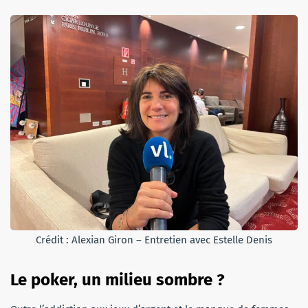
Crédit : Alexian Giron – Entretien avec Estelle Denis
Le poker, un milieu sombre ?