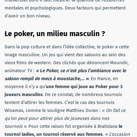
mentales et psychologiques. Deux facteurs qui permettent
d’avoir un bon niveau.
Le poker, un milieu masculin ?
Dans la pop culture et dans l’idée collective, le poker a cette
image masculine. Un jeu qui vient des saloons au sein des
vieux films de western. Des clichés que dénoncent Moundir,
animateur TV :
« Le Poker, ce n’est plus l’ambiance avec le
saloon rempli de mecs à moustache,… »
. En France, en
moyenne il n’y a qu’
une femme qui joue au Poker pour 3
joueurs masculins
. De ce constat, de nombreux tournois
tentent d’attirer les femmes. C’est le cas des tournois
Winamax, comme le souligne Matthieu Duran :
« On fait ce
qu’on peut pour attirer plus de joueuses dans nos
tournois ».
Pour cette raison fut organisée à Bratislava
le
tournoi ladies, un tournoi réservé aux femmes
.
« L’occasion