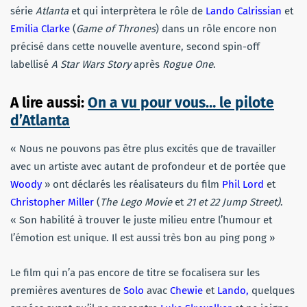
série
Atlanta
et qui interprètera le rôle de
Lando Calrissian
et
Emilia Clarke
(
Game of Thrones
) dans un rôle encore non
précisé dans cette nouvelle aventure, second spin-off
labellisé
A Star Wars Story
après
Rogue One
.
A lire aussi:
On a vu pour vous… le pilote
d’Atlanta
« Nous ne pouvons pas être plus excités que de travailler
avec un artiste avec autant de profondeur et de portée que
Woody
» ont déclarés les réalisateurs du film
Phil Lord
et
Christopher Miller
(
The Lego Movie
et
21 et 22 Jump Street)
.
« Son habilité à trouver le juste milieu entre l’humour et
l’émotion est unique. Il est aussi très bon au ping pong »
Le film qui n’a pas encore de titre se focalisera sur les
premières aventures de
Solo
avac
Chewie
et
Lando,
quelques