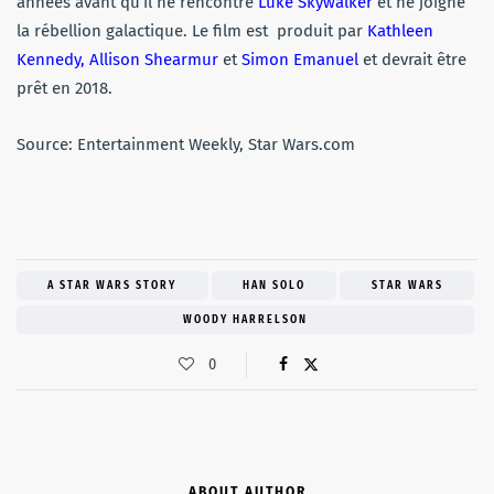
années avant qu’il ne rencontre
Luke Skywalker
et ne joigne
la rébellion galactique. Le film est produit par
Kathleen
Kennedy, Allison Shearmur
et
Simon Emanuel
et devrait être
prêt en 2018.
Source: Entertainment Weekly, Star Wars.com
A STAR WARS STORY
HAN SOLO
STAR WARS
WOODY HARRELSON
0
ABOUT AUTHOR