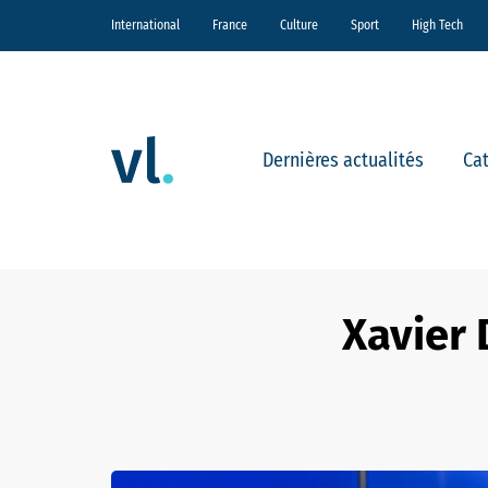
International
France
Culture
Sport
High Tech
Dernières actualités
Ca
Xavier 