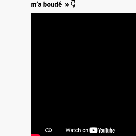
m’a boudé » 👇