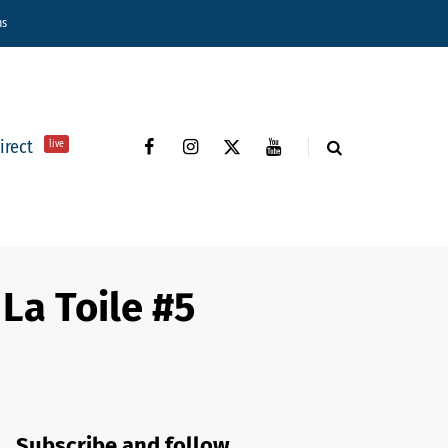
ns
direct
live
La Toile #5
Subscribe and follow