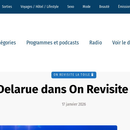
Sorties
Voyages / Hôtel / Lifestyle
Sexo
Mode
Beauté
Émissio
tégories
Programmes et podcasts
Radio
Voir le 
ON REVISITE LA TOILE 🖥️
Delarue dans On Revisite 
17 janvier 2026