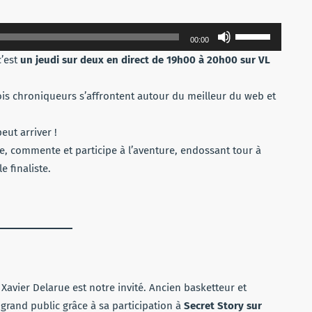
Utilisez
00:00
les
c’est
un jeudi sur deux en direct de 19h00 à 20h00 sur VL
flèches
haut/bas
ois chroniqueurs s’affrontent autour du meilleur du web et
pour
augmenter
eut arriver !
ou
e, commente et participe à l’aventure, endossant tour à
diminuer
e finaliste.
le
volume.
, Xavier Delarue est notre invité. Ancien basketteur et
u grand public grâce à sa participation à
Secret Story sur