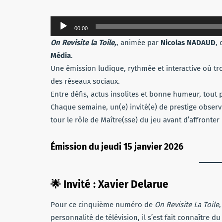
Lecteur
00:00
audio
On Revisite la Toile
,
, animée par
Nicolas NADAUD
, 
Média
.
Une émission ludique, rythmée et interactive où tr
des réseaux sociaux.
Entre défis, actus insolites et bonne humeur, tout p
Chaque semaine, un(e) invité(e) de prestige observ
tour le rôle de Maître(sse) du jeu avant d’affronter l
Émission du jeudi 15 janvier 2026
🌟
Invité :
Xavier Delarue
Pour ce cinquième numéro de
On Revisite La Toile
personnalité de télévision, il s’est fait connaître d