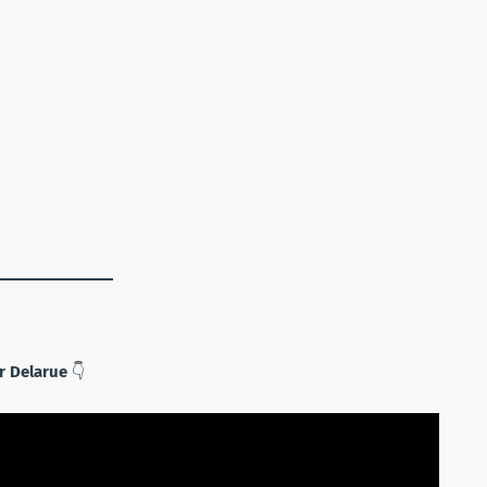
r Delarue
👇