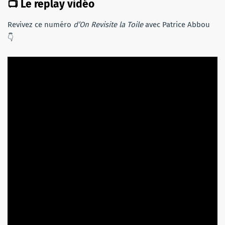
📺 Le replay vidéo
Revivez ce numéro
d’On Revisite la Toile
avec Patrice Abbou
👇