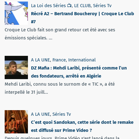
La Loi des Séries 📺
,
LE CLUB
,
Séries Tv
Récré A2 – Bertrand Boucheroy | Croque Le Club
#7
Croque Le Club fait son grand retour cet été avec ses
émissions spéciales. ...
A LA UNE
,
France
,
International
DZ Mafia : Mehdi Laribi, présenté comme l’un
des fondateurs, arrêté en Algérie
Mehdi Laribi, connu sous le surnom de « TIC », a été
interpellé le 31 juill...
A LA UNE
,
Séries Tv
C’est quoi Sandokan, cette série dont le remake
est diffusé sur Prime Video ?
Depuis quelques jours, Prime Vidéo s'est lancé dans la