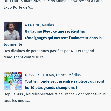
Du 13 au 15 mars 2026, le Paris Animal Show revient à Paris
Expo Porte de V...
A LA UNE
,
Médias
Guillaume Pley : ce que révèlent les
témoignages qui mettent l’animateur dans la
tourmente
Des dizaines de personnes passées par NRJ et Legend
témoignent contre le cé...
DOSSIER - THEMA
,
France
,
Médias
Tout le monde veut prendre sa place : qui sont
les 10 plus grands champions ?
Depuis 2006, les téléspectateurs de France 2 ont rendez-vous
tous les midis...