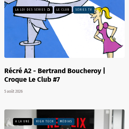
LA LOI DES SÉRIES 📺
LE CLUB
SÉRIES TV
Récré A2 - Bertrand Boucheroy |
Croque Le Club #7
5 août 2026
A LA UNE
HIGH TECH
MÉDIAS