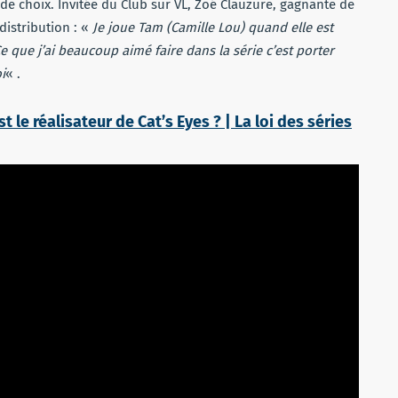
e choix. Invitée du Club sur VL, Zoé Clauzure, gagnante de
 distribution : «
Je joue Tam (Camille Lou) quand elle est
Ce que j’ai beaucoup aimé faire dans la série c’est porter
i
« .
t le réalisateur de Cat’s Eyes ? | La loi des séries