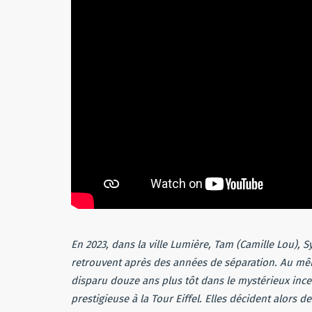
En 2023, dans la ville Lumière, Tam (Camille Lou), S
retrouvent après des années de séparation. Au m
disparu douze ans plus tôt dans le mystérieux incen
prestigieuse à la Tour Eiffel. Elles décident alors 