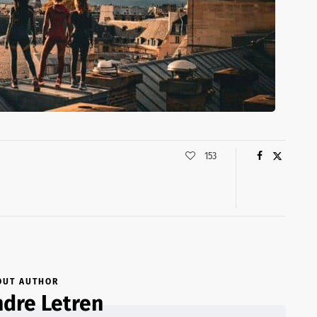
153
OUT AUTHOR
dre Letren