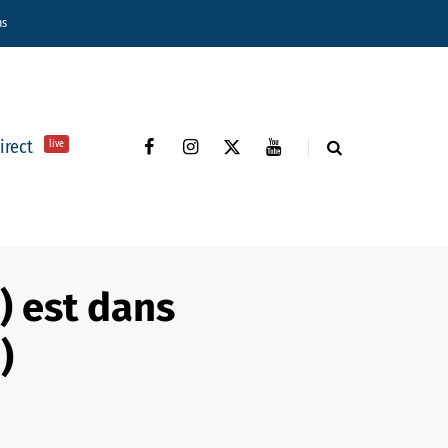
ns
direct
live
) est dans
)