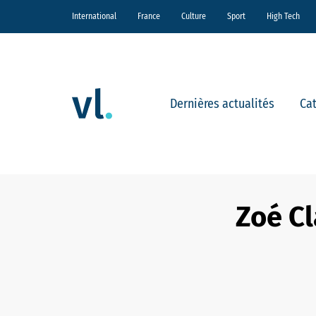
International
France
Culture
Sport
High Tech
Dernières actualités
Ca
Zoé Cl