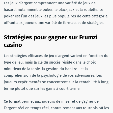
Les jeux d’argent comprennent une variété de jeux de
hasard, notamment le poker, le blackjack et la roulette. Le
poker est l’un des jeux les plus populaires de cette catégorie,
offrant aux joueurs une variété de formats et de stratégies.
Stratégies pour gagner sur Frumzi
casino
Les stratégies efficaces de jeu d’argent varient en fonction du
type de jeu, mais la clé du succès réside dans le choix
minutieux de la table, la gestion du bankroll et la
compréhension de la psychologie de vos adversaires. Les
joueurs expérimentés se concentrent sur la rentabilité à long
terme plutôt que sur les gains à court terme.
Ce format permet aux joueurs de miser et de gagner de
l’argent réel en temps réel, contrairement aux tournois où les