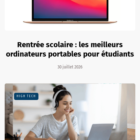
Rentrée scolaire : les meilleurs
ordinateurs portables pour étudiants
30 juillet 2026
HIGH TECH