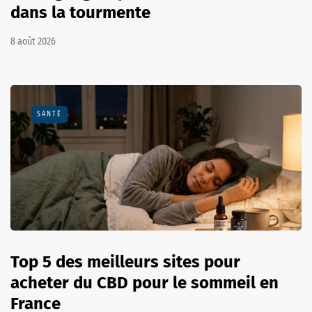
dans la tourmente
8 août 2026
SANTÉ
Top 5 des meilleurs sites pour
acheter du CBD pour le sommeil en
France