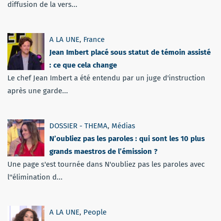
diffusion de la vers...
A LA UNE
,
France
Jean Imbert placé sous statut de témoin assisté
: ce que cela change
Le chef Jean Imbert a été entendu par un juge d'instruction
après une garde...
DOSSIER - THEMA
,
Médias
N’oubliez pas les paroles : qui sont les 10 plus
grands maestros de l’émission ?
Une page s'est tournée dans N'oubliez pas les paroles avec
l''élimination d...
A LA UNE
,
People