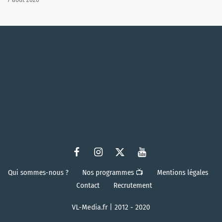
Qui sommes-nous ?
Nos programmes 📺
Mentions légales
Contact
Recrutement
VL-Media.fr | 2012 - 2020