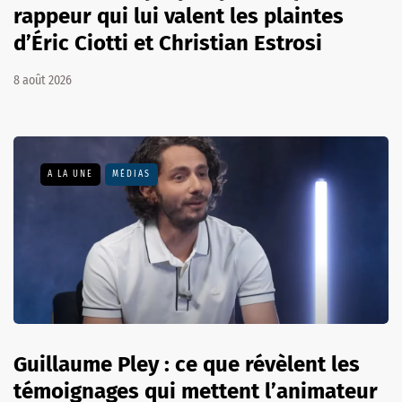
rappeur qui lui valent les plaintes
d’Éric Ciotti et Christian Estrosi
8 août 2026
A LA UNE
MÉDIAS
Guillaume Pley : ce que révèlent les
témoignages qui mettent l’animateur