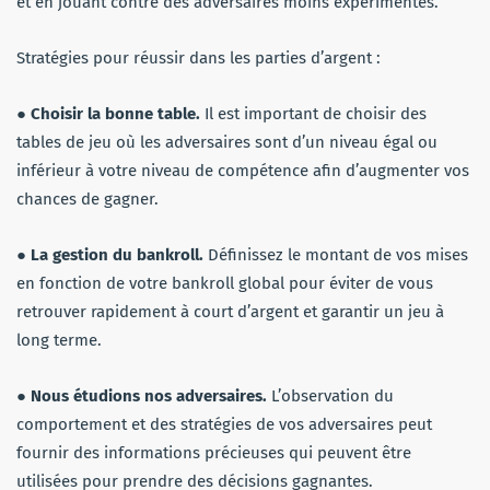
et en jouant contre des adversaires moins expérimentés.
Stratégies pour réussir dans les parties d’argent :
●
Choisir la bonne table.
Il est important de choisir des
tables de jeu où les adversaires sont d’un niveau égal ou
inférieur à votre niveau de compétence afin d’augmenter vos
chances de gagner.
●
La gestion du bankroll.
Définissez le montant de vos mises
en fonction de votre bankroll global pour éviter de vous
retrouver rapidement à court d’argent et garantir un jeu à
long terme.
●
Nous étudions nos adversaires.
L’observation du
comportement et des stratégies de vos adversaires peut
fournir des informations précieuses qui peuvent être
utilisées pour prendre des décisions gagnantes.