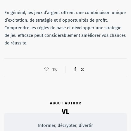
En général, les jeux d’argent offrent une combinaison unique
d’excitation, de stratégie et d’opportunités de profit.
Comprendre les règles de base et développer une stratégie
de jeu efficace peut considérablement améliorer vos chances
de réussite.
116
ABOUT AUTHOR
VL
Informer, décrypter, divertir