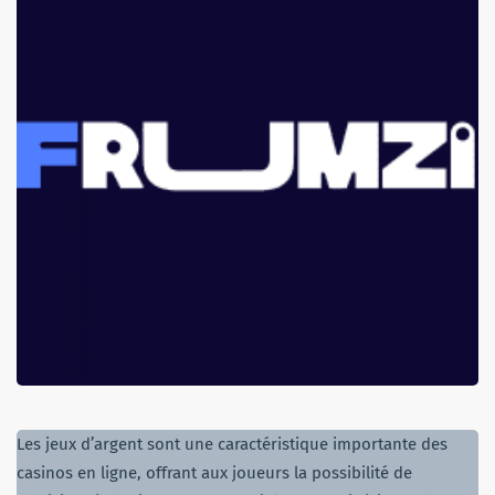
Les jeux d’argent sont une caractéristique importante des
casinos en ligne, offrant aux joueurs la possibilité de