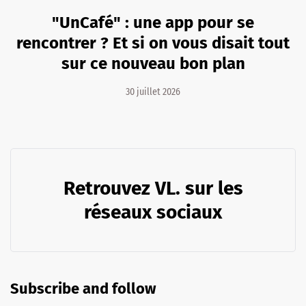
"UnCafé" : une app pour se
rencontrer ? Et si on vous disait tout
sur ce nouveau bon plan
30 juillet 2026
Retrouvez VL. sur les
réseaux sociaux
Subscribe and follow