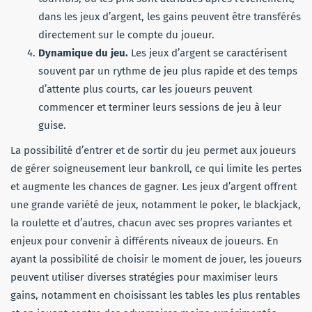
dans les jeux d’argent, les gains peuvent être transférés
directement sur le compte du joueur.
Dynamique du jeu.
Les jeux d’argent se caractérisent
souvent par un rythme de jeu plus rapide et des temps
d’attente plus courts, car les joueurs peuvent
commencer et terminer leurs sessions de jeu à leur
guise.
La possibilité d’entrer et de sortir du jeu permet aux joueurs
de gérer soigneusement leur bankroll, ce qui limite les pertes
et augmente les chances de gagner. Les jeux d’argent offrent
une grande variété de jeux, notamment le poker, le blackjack,
la roulette et d’autres, chacun avec ses propres variantes et
enjeux pour convenir à différents niveaux de joueurs. En
ayant la possibilité de choisir le moment de jouer, les joueurs
peuvent utiliser diverses stratégies pour maximiser leurs
gains, notamment en choisissant les tables les plus rentables