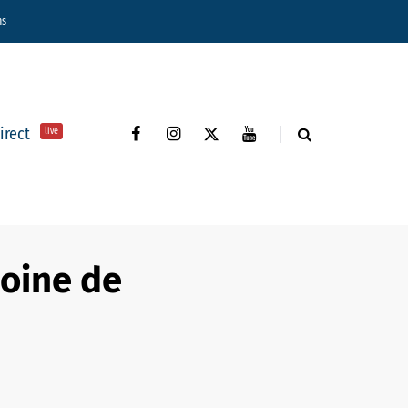
ns
direct
live
moine de