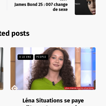
James Bond 25 : 007 change
de sexe
ted posts
A LA UNE
PEOPLE
Léna Situations se paye