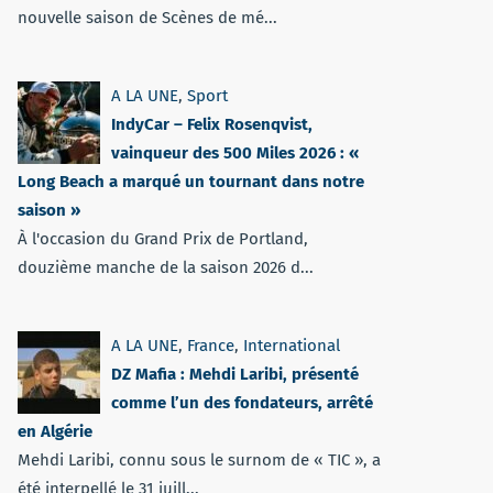
nouvelle saison de Scènes de mé...
A LA UNE
,
Sport
IndyCar – Felix Rosenqvist,
vainqueur des 500 Miles 2026 : «
Long Beach a marqué un tournant dans notre
saison »
À l'occasion du Grand Prix de Portland,
douzième manche de la saison 2026 d...
A LA UNE
,
France
,
International
DZ Mafia : Mehdi Laribi, présenté
comme l’un des fondateurs, arrêté
en Algérie
Mehdi Laribi, connu sous le surnom de « TIC », a
été interpellé le 31 juill...