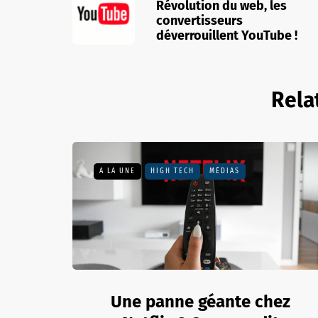
Révolution du web, les
convertisseurs
déverrouillent YouTube !
Rela
A LA UNE
HIGH TECH
MÉDIAS
Une panne géante chez