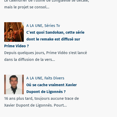
Le calendrier de l’usine de Longlaville se décale,
mais le projet se consol...
A LA UNE
,
Séries Tv
C’est quoi Sandokan, cette série
dont le remake est diffusé sur
Prime Video ?
Depuis quelques jours, Prime Vidéo s'est lancé
dans la diffusion de la vers...
A LA UNE
,
Faits Divers
Où se cache vraiment Xavier
Dupont de Ligonnès ?
16 ans plus tard, toujours aucune trace de
Xavier Dupont de Ligonnès. Pourt...