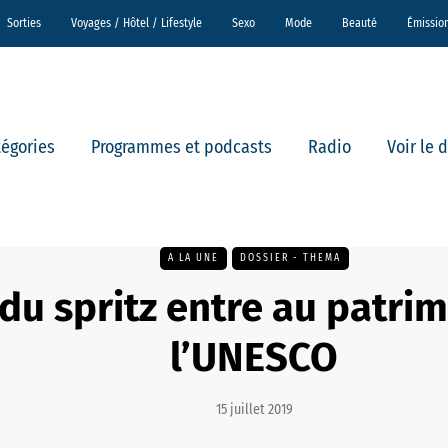
Sorties
Voyages / Hôtel / Lifestyle
Sexo
Mode
Beauté
Émissio
tégories
Programmes et podcasts
Radio
Voir le 
A LA UNE
DOSSIER - THEMA
du spritz entre au patri
l’UNESCO
15 juillet 2019