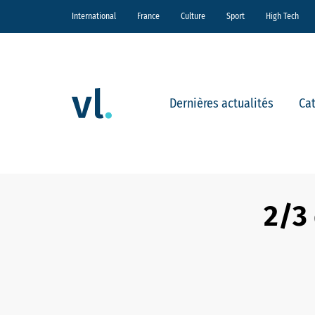
International
France
Culture
Sport
High Tech
Dernières actualités
Ca
2/3 