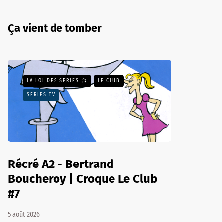
Ça vient de tomber
LA LOI DES SÉRIES 📺
LE CLUB
SÉRIES TV
Récré A2 - Bertrand
Boucheroy | Croque Le Club
#7
5 août 2026