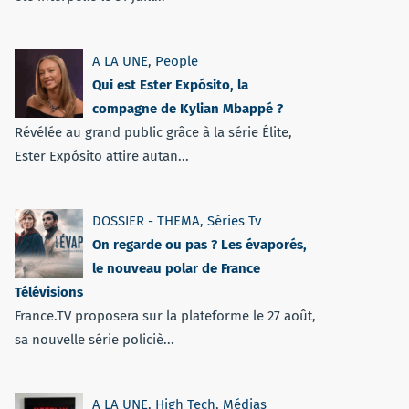
A LA UNE
,
People
Qui est Ester Expósito, la
compagne de Kylian Mbappé ?
Révélée au grand public grâce à la série Élite,
Ester Expósito attire autan...
DOSSIER - THEMA
,
Séries Tv
On regarde ou pas ? Les évaporés,
le nouveau polar de France
Télévisions
France.TV proposera sur la plateforme le 27 août,
sa nouvelle série policiè...
A LA UNE
,
High Tech
,
Médias