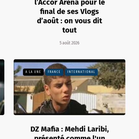
l’Accor Arena pour le
final de ses Vlogs
d’août : on vous dit
tout
5 août 2026
A LA UNE
FRANCE
INTERNATIONAL
DZ Mafia : Mehdi Laribi,
présenté comme l'un