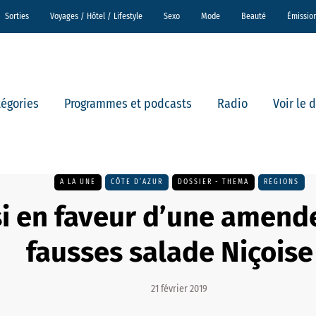
Sorties
Voyages / Hôtel / Lifestyle
Sexo
Mode
Beauté
Émissio
tégories
Programmes et podcasts
Radio
Voir le 
A LA UNE
CÔTE D’AZUR
DOSSIER - THEMA
RÉGIONS
si en faveur d’une amend
fausses salade Niçoise
21 février 2019