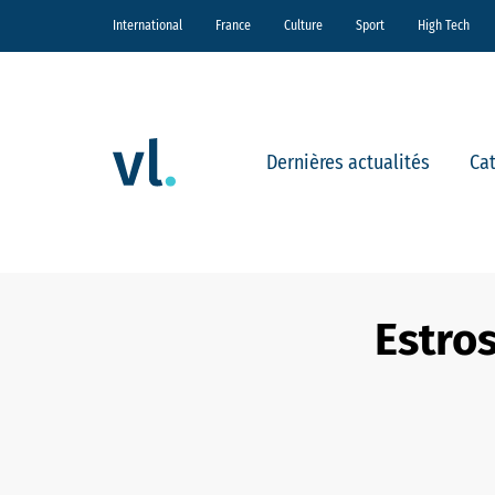
International
France
Culture
Sport
High Tech
Dernières actualités
Ca
Estro