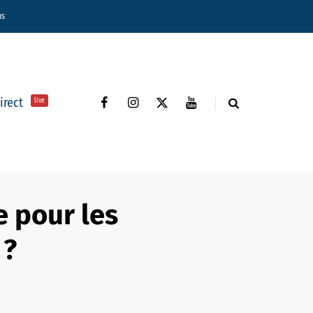
ns
direct
live
e pour les
 ?