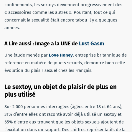
confinements, les sextoys deviennent progressivement des
« accessoires comme les autres ». Pourtant, tout ce qui
concernait la sexualité était encore tabou il y a quelques
années.
A Lire aussi : Image a la UNE de
Lust Gasm
Une étude menée par
Love Honey
, entreprise britannique de
référence en matière de jouets sexuels, démontre bien cette
évolution du plaisir sexuel chez les Français.
Le sextoy, un objet de plaisir de plus en
plus utilisé
Sur 2.000 personnes interrogées (âgées entre 18 et 64 ans),
31% d’entre elles ont raconté avoir déjà utilisé un sextoy et
65% d’entre eux trouvent que les objets sexuels ajoutent de
l’excitation dans un rapport. Des chiffres représentatifs de la