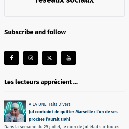
Subscribe and follow
Les lecteurs apprécient …
A LA UNE
,
Faits Divers
Jul contraint de quitter Marseille : l’un de ses
proches l’aurait trahi
Dans la semaine du 29 juillet, le nom de Jul était sur toutes