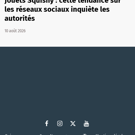
Jouets Squishy : cette tendance sur
les réseaux sociaux inquiète les
autorités
10 août 2026