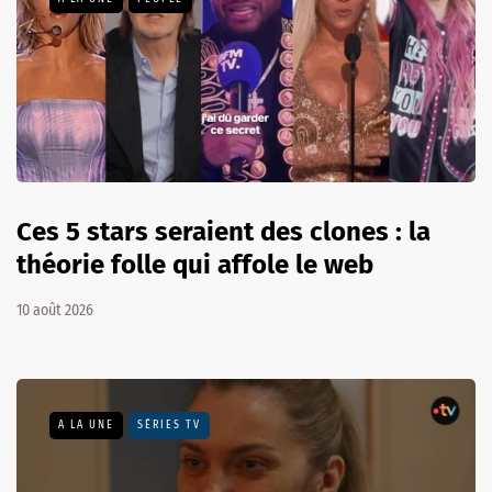
Ces 5 stars seraient des clones : la
théorie folle qui affole le web
10 août 2026
A LA UNE
SÉRIES TV