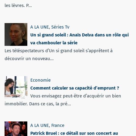
les lèvres. P...
A LA UNE
,
Séries Tv
Un si grand soleil : Anaïs Delva dans un rôle qui
va chambouler la série
Les téléspectateurs d’Un si grand soleil s’apprêtent à
découvrir un nouveau...
Economie
Comment calculer sa capacité d’emprunt ?
Vous envisagez peut-être d’acquérir un bien
immobilier. Dans ce cas, la pré...
A LA UNE
,
France
Patrick Bruel : ce détail sur son concert au