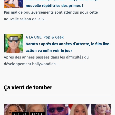
nouvelle répétitrice des primes ?
Pas mal de bouleversements sont attendus pour cette
nouvelle saison de la S...
A LA UNE
,
Pop & Geek
Naruto : après des années d’attente, le film live-
action va enfin voir le jour
Après des années passées dans les difficultés du
développement hollywoodien...
Ça vient de tomber
A LA UNE
PEOPLE