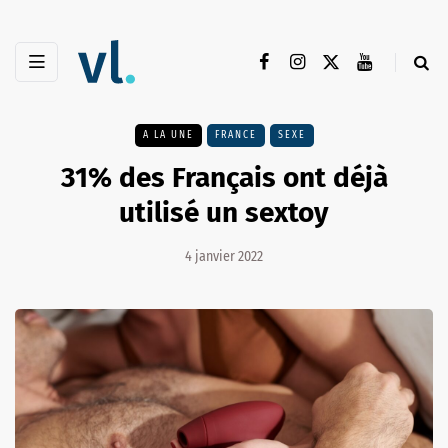
A LA UNE
FRANCE
SEXE
31% des Français ont déjà
utilisé un sextoy
4 janvier 2022