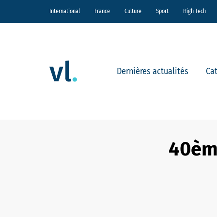
International
France
Culture
Sport
High Tech
Dernières actualités
Ca
40ème