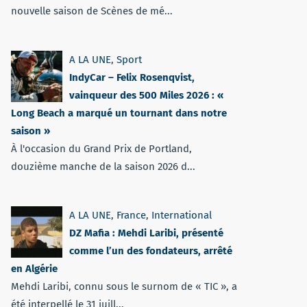
nouvelle saison de Scènes de mé...
A LA UNE
,
Sport
IndyCar – Felix Rosenqvist,
vainqueur des 500 Miles 2026 : «
Long Beach a marqué un tournant dans notre
saison »
À l'occasion du Grand Prix de Portland,
douzième manche de la saison 2026 d...
A LA UNE
,
France
,
International
DZ Mafia : Mehdi Laribi, présenté
comme l’un des fondateurs, arrêté
en Algérie
Mehdi Laribi, connu sous le surnom de « TIC », a
été interpellé le 31 juill...