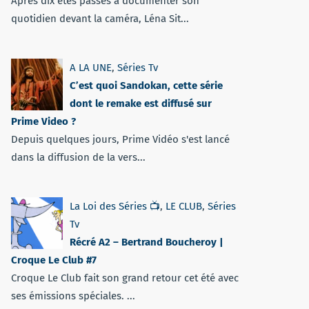
Après dix étés passés à documenter son
quotidien devant la caméra, Léna Sit...
A LA UNE
,
Séries Tv
C’est quoi Sandokan, cette série
dont le remake est diffusé sur
Prime Video ?
Depuis quelques jours, Prime Vidéo s'est lancé
dans la diffusion de la vers...
La Loi des Séries 📺
,
LE CLUB
,
Séries
Tv
Récré A2 – Bertrand Boucheroy |
Croque Le Club #7
Croque Le Club fait son grand retour cet été avec
ses émissions spéciales. ...