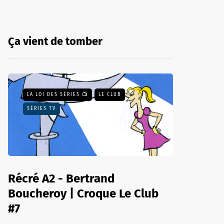
Ça vient de tomber
LA LOI DES SÉRIES 📺
LE CLUB
SÉRIES TV
Récré A2 - Bertrand
Boucheroy | Croque Le Club
#7