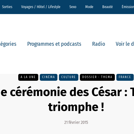
Sorties
Voyages / Hôtel / Lifestyle
Sexo
Mode
Beauté
Émissio
tégories
Programmes et podcasts
Radio
Voir le 
A LA UNE
CINÉMA
CULTURE
DOSSIER - THEMA
FRANCE
 cérémonie des César :
triomphe !
21 février 2015