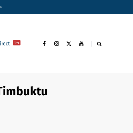
ns
direct
live
 Timbuktu