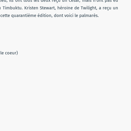
lieu, ils ont tous les deux reçu un César, mais n’ont pas eu
 Timbuktu. Kristen Stewart, héroïne de Twilight, a reçu un
ette quarantième édition, dont voici le palmarès.
 le coeur)