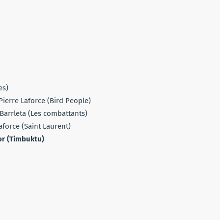
es)
Pierre Laforce (Bird People)
Barrleta (Les combattants)
aforce (Saint Laurent)
or (Timbuktu)