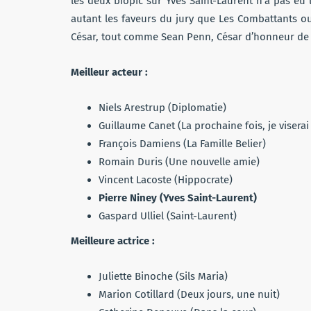
les deux biopic sur Yves Saint-Laurent n’a pas eu 
autant les faveurs du jury que Les Combattants ou
César, tout comme Sean Penn, César d’honneur de c
Meilleur acteur :
Niels Arestrup (Diplomatie)
Guillaume Canet (La prochaine fois, je viserai
François Damiens (La Famille Belier)
Romain Duris (Une nouvelle amie)
Vincent Lacoste (Hippocrate)
Pierre Niney (Yves Saint-Laurent)
Gaspard Ulliel (Saint-Laurent)
Meilleure actrice :
Juliette Binoche (Sils Maria)
Marion Cotillard (Deux jours, une nuit)