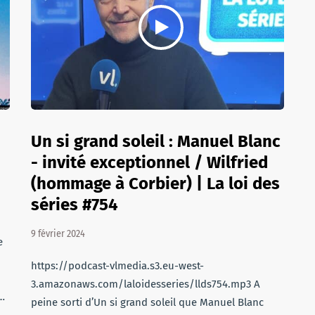
Un si grand soleil : Manuel Blanc
- invité exceptionnel / Wilfried
(hommage à Corbier) | La loi des
séries #754
.
9 février 2024
e
https://podcast-vlmedia.s3.eu-west-
3.amazonaws.com/laloidesseries/llds754.mp3 A
…
peine sorti d’Un si grand soleil que Manuel Blanc