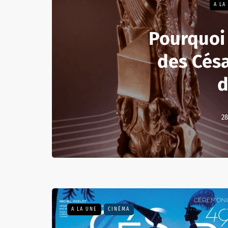
A LA
Pourquoi
des Cés
d
28
A LA UNE
CINÉMA