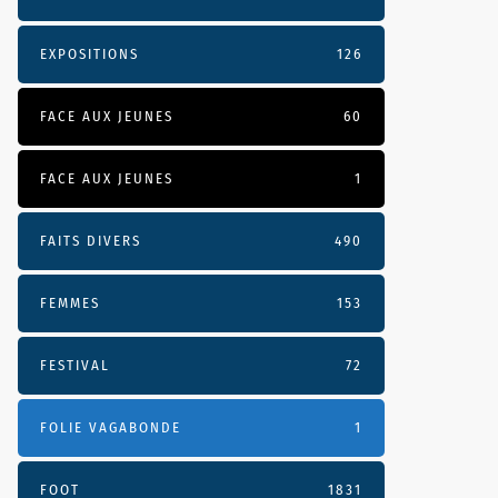
EXPOSITIONS
126
FACE AUX JEUNES
60
FACE AUX JEUNES
1
FAITS DIVERS
490
FEMMES
153
FESTIVAL
72
FOLIE VAGABONDE
1
FOOT
1831