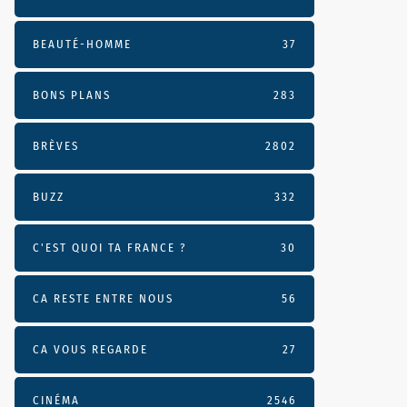
BEAUTÉ-HOMME
37
BONS PLANS
283
BRÈVES
2802
BUZZ
332
C'EST QUOI TA FRANCE ?
30
CA RESTE ENTRE NOUS
56
CA VOUS REGARDE
27
CINÉMA
2546