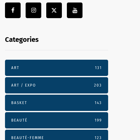
Categories
ART
131
ART / EXPO
203
BASKET
143
BEAUTÉ
199
BEAUTÉ-FEMME
123