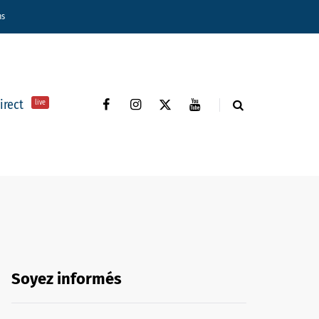
ns
direct
live
Soyez informés