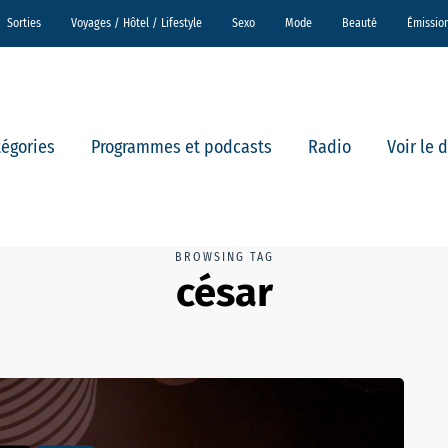
Sorties
Voyages / Hôtel / Lifestyle
Sexo
Mode
Beauté
Émissio
tégories
Programmes et podcasts
Radio
Voir le 
BROWSING TAG
césar