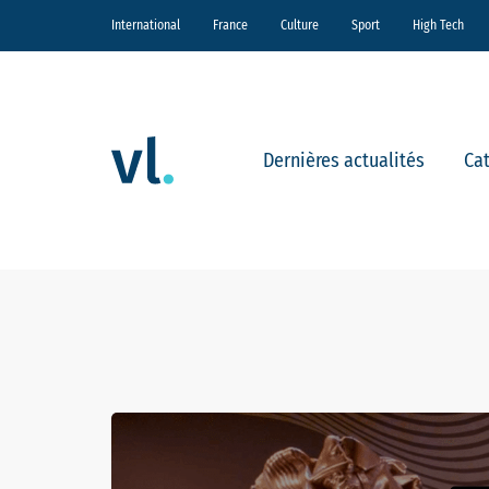
International
France
Culture
Sport
High Tech
Dernières actualités
Ca