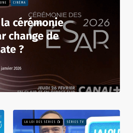
 UNE
CINÉMA
 la cérémonie
ar change de
ate ?
 janvier 2026
LA LOI DES SÉRIES 📺
SÉRIES TV