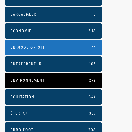
EARGASMEEK
3
ECONOMIE
818
EN MODE ON OFF
11
ENTREPRENEUR
105
ENVIRONNEMENT
279
EQUITATION
344
ÉTUDIANT
357
EURO FOOT
208