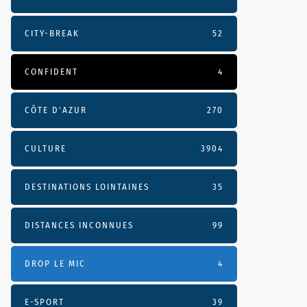
CITY-BREAK
52
CONFIDENT
4
CÔTE D’AZUR
270
CULTURE
3904
DESTINATIONS LOINTAINES
35
DISTANCES INCONNUES
99
DROP LE MIC
4
E-SPORT
39