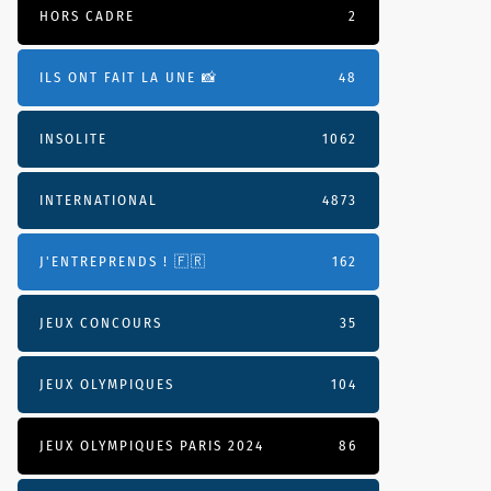
HORS CADRE
2
ILS ONT FAIT LA UNE 📸
48
INSOLITE
1062
INTERNATIONAL
4873
J'ENTREPRENDS ! 🇫🇷
162
JEUX CONCOURS
35
JEUX OLYMPIQUES
104
JEUX OLYMPIQUES PARIS 2024
86