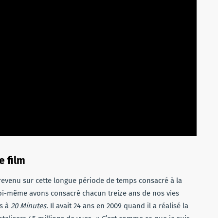
e film
revenu sur cette longue période de temps consacré à la
t moi-même avons consacré chacun treize ans de nos vies
es à
20 Minutes.
Il avait 24 ans en 2009 quand il a réalisé la