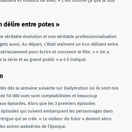
talisera 45 millions de vues. « C’est comme ça que je suis
 délire entre potes »
ne véritable évolution et une véritable professionnalisation
gets aussi. Au départ, c’était vraiment un truc délirant entre
sérieusement pour écrire et concevoir le film. » « On a
 la série et au grand public » a-t-il indiqué.
on
stés dès la semaine suivante sur Dailymotion où ils sont mis
s de 50 000 vues sont comptabilisées et beaucoup
ux épisodes. Alors que les 3 premiers épisodes
s épisodes qui suivent embarquent les personnages dans
rigue qui se crée. « Le visiteur du futur » devient alors
 des autres webséries de l’époque.