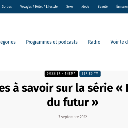
Sorties
Voyages / Hôtel / Lifestyle
Sexo
Mode
Beauté
Émissio
tégories
Programmes et podcasts
Radio
Voir le 
DOSSIER - THEMA
SÉRIES TV
s à savoir sur la série « 
du futur »
7 septembre 2022