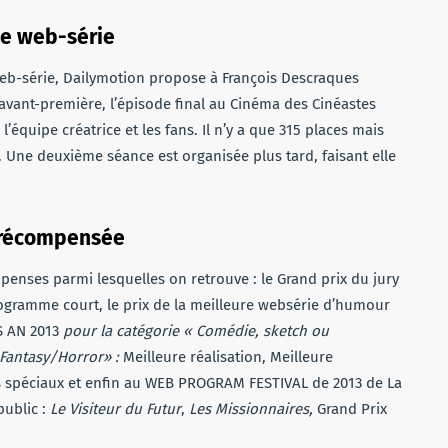
ne web-série
web-série, Dailymotion propose à François Descraques
 avant-première, l’épisode final au Cinéma des Cinéastes
l’équipe créatrice et les fans. Il n’y a que 315 places mais
. Une deuxième séance est organisée plus tard, faisant elle
e récompensée
mpenses parmi lesquelles on retrouve : le Grand prix du jury
rogramme court, le prix de la meilleure websérie d’humour
OS AN 2013
pour la catégorie « Comédie, sketch ou
Fantasy/Horror» :
Meilleure réalisation, Meilleure
s spéciaux et enfin au WEB PROGRAM FESTIVAL de 2013 de La
public :
Le Visiteur du Futur
,
Les Missionnaires,
Grand Prix