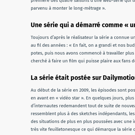
première des quatre saisons d’une web-série qui to
parvenu à monter le long-métrage ».
Une série qui a démarré comme « un
Toujours d’après le réalisateur la série a connue u
au fil des années : « En fait, on a grandi et nos bud
potes, puis nous avons commencé à travailler plus 
cherché à faire un film qui puisse plaire aux fans de
La série était postée sur Dailymoti
Au début de la série en 2009, les épisodes sont po
en avant en « vidéo star ». En quelques jours, plu
d’internautes redemandent tout de suite de nouvea
ressemblent plus à des sketches indépendants, le
des situations de plus en plus poussées avec une int
très vite feuilletonesque ce qui démarque la série