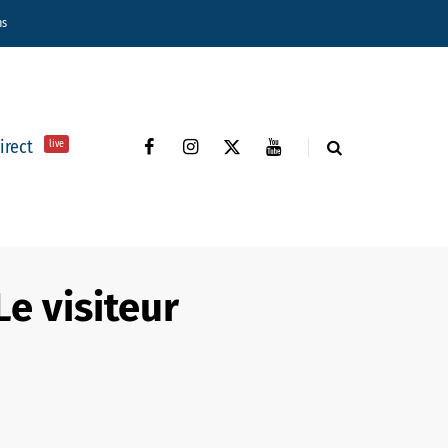
ns
direct
live
Le visiteur