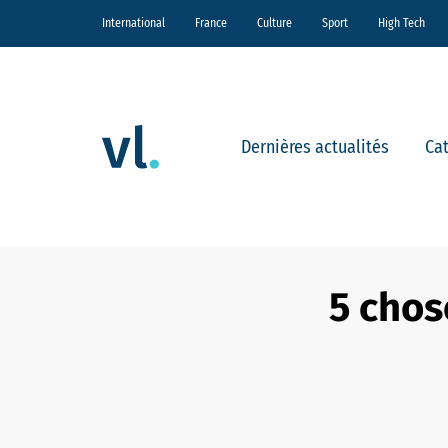
International
France
Culture
Sport
High Tech
Dernières actualités
Ca
5 chose