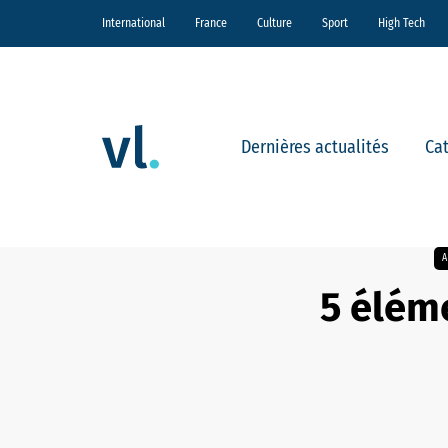
International
France
Culture
Sport
High Tech
Dernières actualités
Ca
5 élém