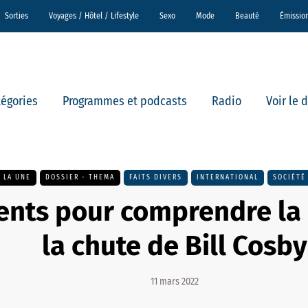
Sorties
Voyages / Hôtel / Lifestyle
Sexo
Mode
Beauté
Émissio
tégories
Programmes et podcasts
Radio
Voir le 
A LA UNE
DOSSIER - THEMA
FAITS DIVERS
INTERNATIONAL
SOCIÉTÉ
ents pour comprendre la 
la chute de Bill Cosby
11 mars 2022