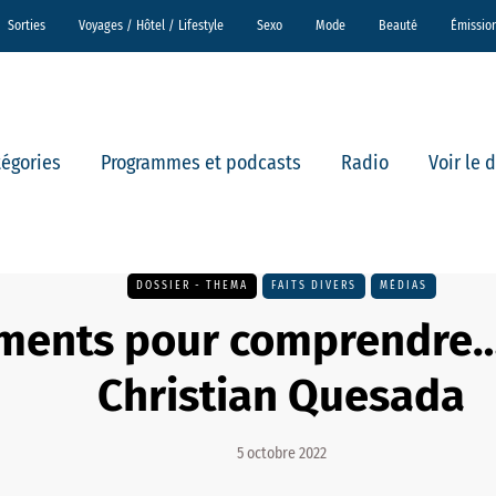
Sorties
Voyages / Hôtel / Lifestyle
Sexo
Mode
Beauté
Émissio
tégories
Programmes et podcasts
Radio
Voir le 
DOSSIER - THEMA
FAITS DIVERS
MÉDIAS
ments pour comprendre… 
Christian Quesada
5 octobre 2022