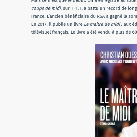
Mais ce n’est que le début. On a enregistré au total
coups de midi
, sur TF1. Il a battu un record de lo
France. L’ancien bénéficiaire du RSA a gagné la s
En 2017, il publie un livre
Le maitre de midi
, aux é
télévisuel français. Le livre a été vendu à plus de 