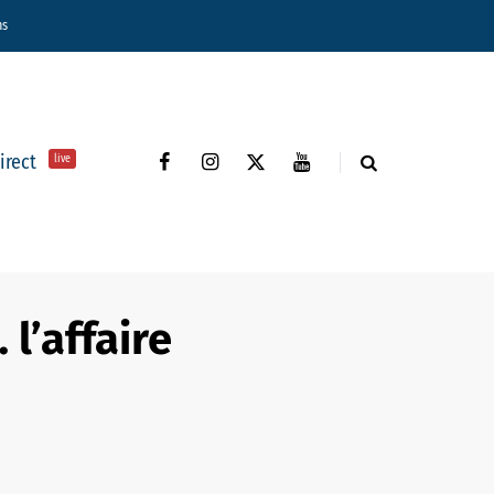
ns
direct
live
l’affaire