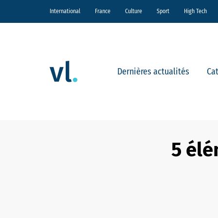
International
France
Culture
Sport
High Tech
Dernières actualités
Ca
5 élé