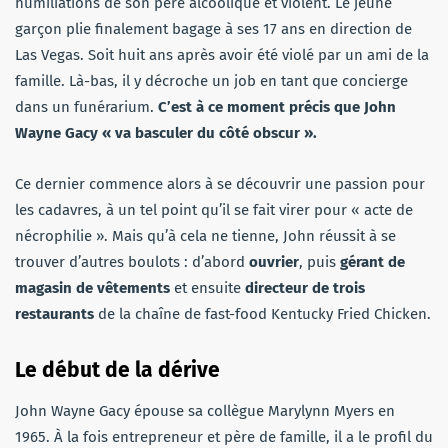
humiliations de son père alcoolique et violent. Le jeune
garçon plie finalement bagage à ses 17 ans en direction de
Las Vegas. Soit huit ans après avoir été violé par un ami de la
famille. Là-bas, il y décroche un job en tant que concierge
dans un funérarium.
C’est à ce moment précis que John
Wayne Gacy « va basculer du côté obscur ».
Ce dernier commence alors à se découvrir une passion pour
les cadavres, à un tel point qu’il se fait virer pour « acte de
nécrophilie ». Mais qu’à cela ne tienne, John réussit à se
trouver d’autres boulots : d’abord
ouvrier
, puis
gérant de
magasin
de vêtements
et ensuite
directeur de trois
restaurants
de la chaîne de fast-food Kentucky Fried Chicken.
Le début de la dérive
John Wayne Gacy épouse sa collègue Marylynn Myers en
1965. À la fois entrepreneur et père de famille, il a le profil du