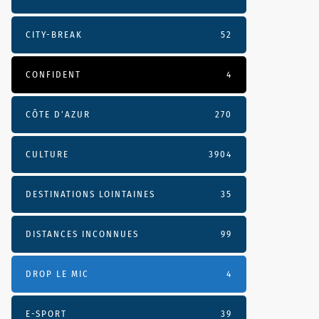
CITY-BREAK
52
CONFIDENT
4
CÔTE D’AZUR
270
CULTURE
3904
DESTINATIONS LOINTAINES
35
DISTANCES INCONNUES
99
DROP LE MIC
4
E-SPORT
39