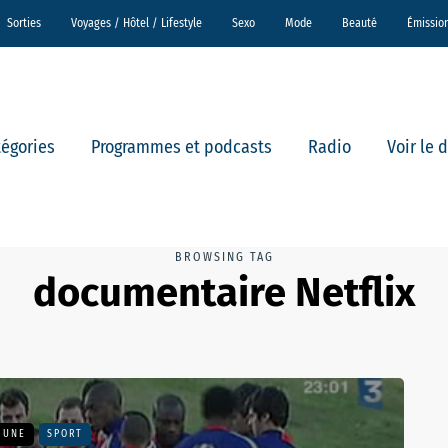
Sorties
Voyages / Hôtel / Lifestyle
Sexo
Mode
Beauté
Émissio
tégories
Programmes et podcasts
Radio
Voir le 
BROWSING TAG
documentaire Netflix
A UNE
SPORT