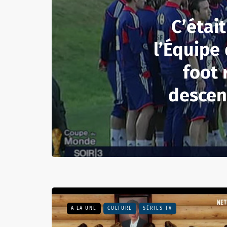
C’étai
l’Équipe
foot 
descen
A LA UNE
CULTURE
SÉRIES TV