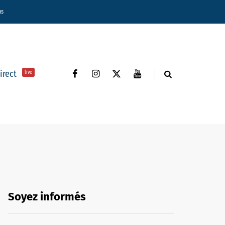
ns
direct
live
Soyez informés