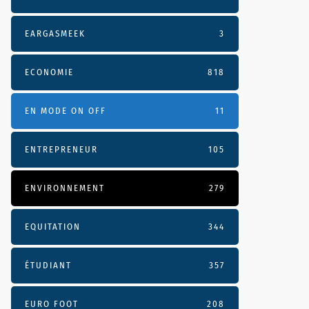
EARGASMEEK
3
ECONOMIE
818
EN MODE ON OFF
11
ENTREPRENEUR
105
ENVIRONNEMENT
279
EQUITATION
344
ÉTUDIANT
357
EURO FOOT
208