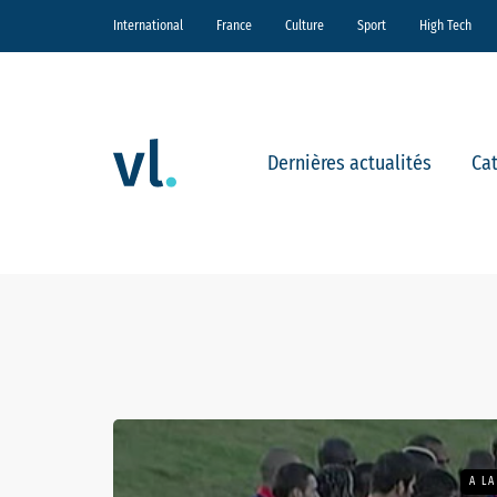
International
France
Culture
Sport
High Tech
Dernières actualités
Ca
A L