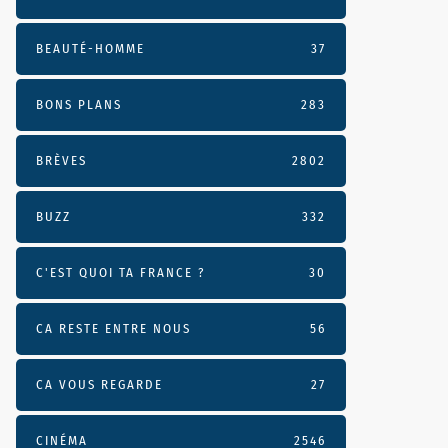
BEAUTÉ-HOMME
37
BONS PLANS
283
BRÈVES
2802
BUZZ
332
C'EST QUOI TA FRANCE ?
30
CA RESTE ENTRE NOUS
56
CA VOUS REGARDE
27
CINÉMA
2546