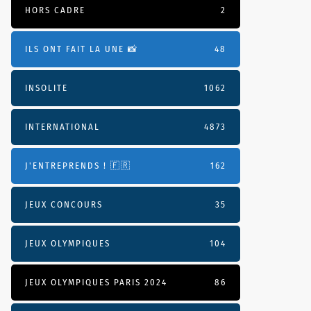
HORS CADRE
2
ILS ONT FAIT LA UNE 📸
48
INSOLITE
1062
INTERNATIONAL
4873
J'ENTREPRENDS ! 🇫🇷
162
JEUX CONCOURS
35
JEUX OLYMPIQUES
104
JEUX OLYMPIQUES PARIS 2024
86