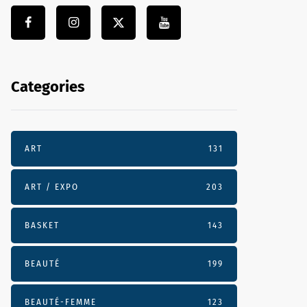
Categories
ART
131
ART / EXPO
203
BASKET
143
BEAUTÉ
199
BEAUTÉ-FEMME
123