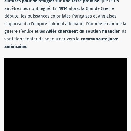
cultures pour se réfugier sur une terre promise
que leurs
ancêtres leur ont légué. En
1914
alors, la Grande Guerre
débute, les puissances coloniales françaises et anglaises
s’opposent à l’empire colonial allemand. D’année en année la
guerre s’enlise et
les Alliés cherchent du soutien financier
. Ils
vont donc tenter de se tourner vers la
communauté juive
américaine.