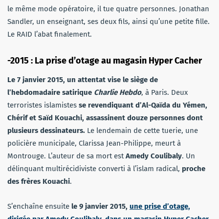
le même mode opératoire, il tue quatre personnes. Jonathan
Sandler, un enseignant, ses deux fils, ainsi qu’une petite fille.
Le RAID l’abat finalement.
-2015 : La prise d’otage au magasin Hyper Cacher
Le 7 janvier 2015, un attentat vise le siège de
l’hebdomadaire satirique
Charlie Hebdo
, à Paris. Deux
terroristes islamistes
se
revendiquant d’Al-Qaïda du Yémen,
Chérif et Saïd Kouachi, assassinent douze personnes dont
plusieurs dessinateurs.
Le lendemain de cette tuerie, une
policière municipale, Clarissa Jean-Philippe, meurt à
Montrouge. L’auteur de sa mort est
Amedy Coulibaly
. Un
délinquant multirécidiviste converti à l’islam radical,
proche
des frères Kouachi
.
S’enchaîne ensuite
le 9 janvier 2015,
une prise d’otage,
dirigée par Amedy Coulibaly, dans un magasin Hyper Cacher
,