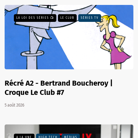
LA LOI DES SÉRIES 📺
LE CLUB
SÉRIES TV
Récré A2 - Bertrand Boucheroy |
Croque Le Club #7
5 août 2026
A LA UNE
HIGH TECH
MÉDIAS