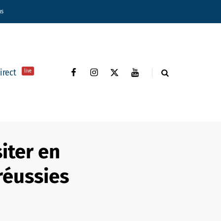
ns
direct
live
iter en
réussies