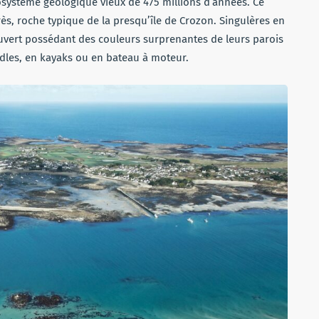
système géologique vieux de 475 millions d’années. Ce
 grès, roche typique de la presqu’île de Crozon. Singulères en
 ouvert possédant des couleurs surprenantes de leurs parois
addles, en kayaks ou en bateau à moteur.