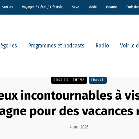
Sorties
Voyages / Hôtel / Lifestyle
Sexo
Mode
Beauté
Émissio
tégories
Programmes et podcasts
Radio
Voir le 
DOSSIER - THEMA
FRANCE
ieux incontournables à vis
agne pour des vacances 
4 juin 2026