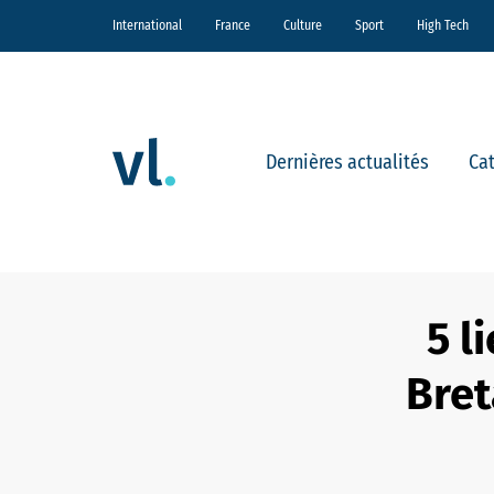
International
France
Culture
Sport
High Tech
Dernières actualités
Ca
5 l
Bret