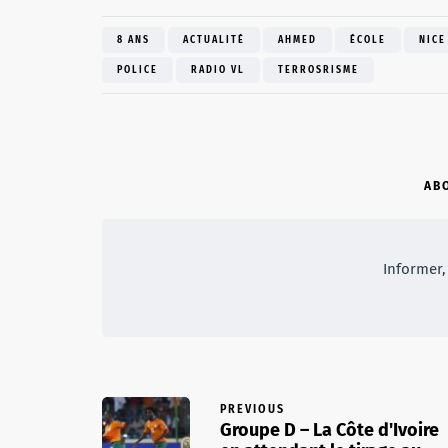
8 ANS
ACTUALITÉ
AHMED
ÉCOLE
NICE
POLICE
RADIO VL
TERROSRISME
AB
Informer, 
PREVIOUS
Groupe D – La Côte d'Ivoire