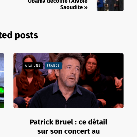
Obama décoiffe l’Arabie
Saoudite »
ted posts
A LA UNE
FRANCE
Patrick Bruel : ce détail
sur son concert au