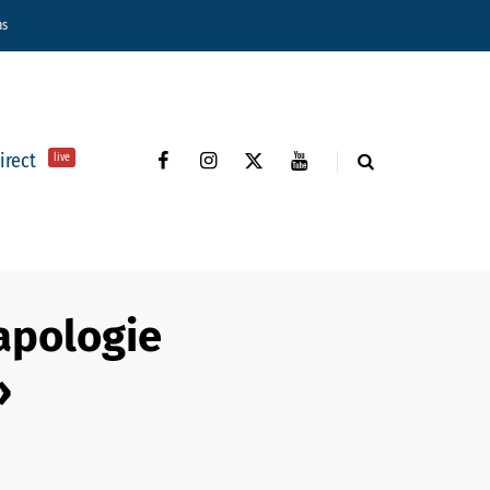
ns
direct
live
«apologie
»