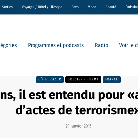
Sorties
Voyages / Hôtel / Lifestyle
Sexo
Mode
Beauté
Émissio
tégories
Programmes et podcasts
Radio
Voir le 
CÔTE D’AZUR
DOSSIER - THEMA
FRANCE
ans, il est entendu pour 
d’actes de terrorisme
29 janvier 2015