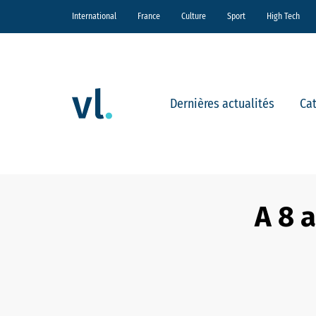
International
France
Culture
Sport
High Tech
Dernières actualités
Ca
A 8 