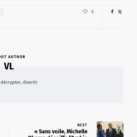
0
OUT AUTHOR
VL
décrypter, divertir
NEXT
« Sans voile, Michelle