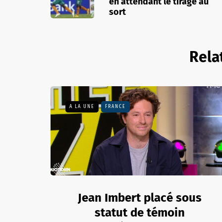
en attendant le tirage au
sort
Rela
A LA UNE
FRANCE
Jean Imbert placé sous
statut de témoin