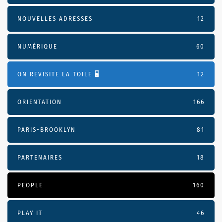
NOUVELLES ADRESSES
12
NUMÉRIQUE
60
ON REVISITE LA TOILE 🖥️
12
ORIENTATION
166
PARIS-BROOKLYN
81
PARTENAIRES
18
PEOPLE
160
PLAY IT
46