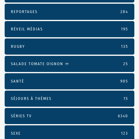
REPORTAGES
284
RÉVEIL MÉDIAS
195
RUGBY
135
SALADE TOMATE OIGNON 🥙
25
SANTÉ
905
SÉJOURS À THÈMES
15
SÉRIES TV
6340
SEXE
123