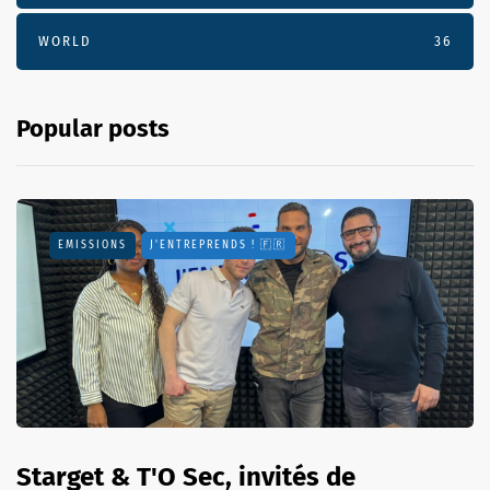
WORLD
36
Popular posts
EMISSIONS
J'ENTREPRENDS ! 🇫🇷
Starget & T'O Sec, invités de