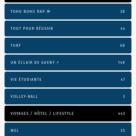
TOHU BOHU RAP 🤟
38
TOUT POUR RÉUSSIR
44
TURF
60
UN ÉCLAIR DE GUENY ⚡️
148
VIE ÉTUDIANTE
47
VOLLEY-BALL
3
VOYAGES / HÔTEL / LIFESTYLE
443
WEL
35