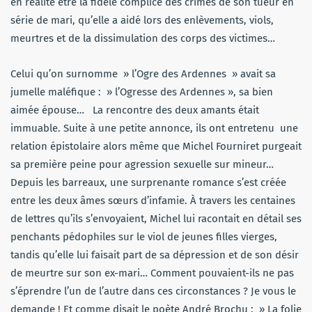
en réalité être la fidèle complice des crimes de son tueur en
série de mari, qu’elle a aidé lors des enlèvements, viols,
meurtres et de la dissimulation des corps des victimes…
Celui qu’on surnomme » l’Ogre des Ardennes » avait sa
jumelle maléfique : » l’Ogresse des Ardennes », sa bien
aimée épouse… La rencontre des deux amants était
immuable. Suite à une petite annonce, ils ont entretenu une
relation épistolaire alors même que Michel Fourniret purgeait
sa première peine pour agression sexuelle sur mineur…
Depuis les barreaux, une surprenante romance s’est créée
entre les deux âmes sœurs d’infamie. À travers les centaines
de lettres qu’ils s’envoyaient, Michel lui racontait en détail ses
penchants pédophiles sur le viol de jeunes filles vierges,
tandis qu’elle lui faisait part de sa dépression et de son désir
de meurtre sur son ex-mari… Comment pouvaient-ils ne pas
s’éprendre l’un de l’autre dans ces circonstances ? Je vous le
demande ! Et comme disait le poète André Brochu : » La folie