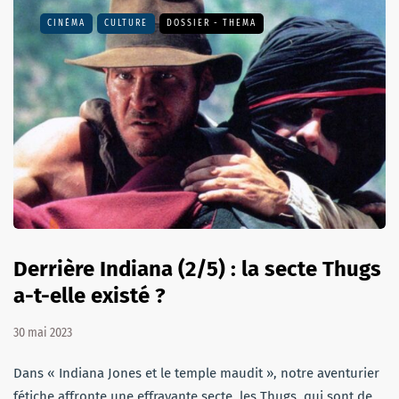
CINÉMA
CULTURE
DOSSIER - THEMA
Derrière Indiana (2/5) : la secte Thugs
a-t-elle existé ?
30 mai 2023
Dans « Indiana Jones et le temple maudit », notre aventurier
fétiche affronte une effrayante secte, les Thugs, qui sont de