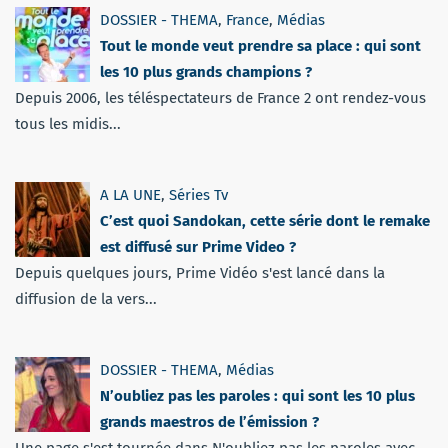
DOSSIER - THEMA
,
France
,
Médias
Tout le monde veut prendre sa place : qui sont
les 10 plus grands champions ?
Depuis 2006, les téléspectateurs de France 2 ont rendez-vous
tous les midis...
A LA UNE
,
Séries Tv
C’est quoi Sandokan, cette série dont le remake
est diffusé sur Prime Video ?
Depuis quelques jours, Prime Vidéo s'est lancé dans la
diffusion de la vers...
DOSSIER - THEMA
,
Médias
N’oubliez pas les paroles : qui sont les 10 plus
grands maestros de l’émission ?
Une page s'est tournée dans N'oubliez pas les paroles avec