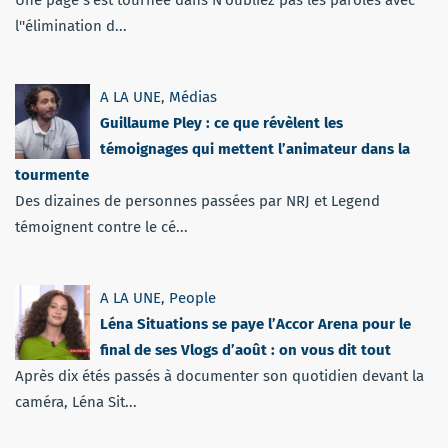
l''élimination d...
A LA UNE
,
Médias
Guillaume Pley : ce que révèlent les
témoignages qui mettent l’animateur dans la
tourmente
Des dizaines de personnes passées par NRJ et Legend
témoignent contre le cé...
A LA UNE
,
People
Léna Situations se paye l’Accor Arena pour le
final de ses Vlogs d’août : on vous dit tout
Après dix étés passés à documenter son quotidien devant la
caméra, Léna Sit...