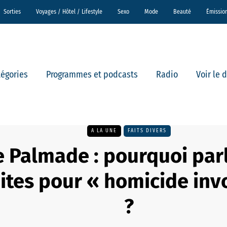
Sorties
Voyages / Hôtel / Lifestyle
Sexo
Mode
Beauté
Émissio
tégories
Programmes et podcasts
Radio
Voir le 
A LA UNE
FAITS DIVERS
e Palmade : pourquoi par
ites pour « homicide inv
?