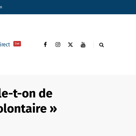
ns
direct
live
le-t-on de
olontaire »