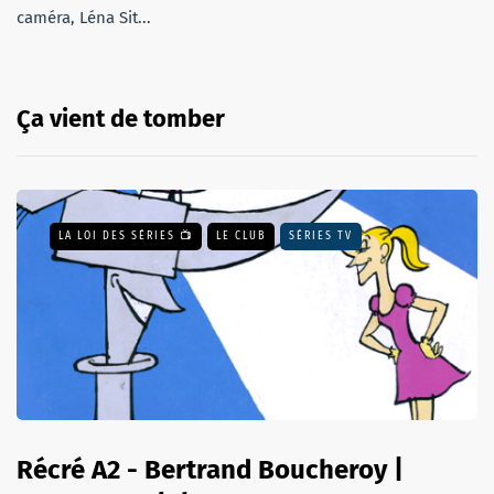
caméra, Léna Sit...
Ça vient de tomber
LA LOI DES SÉRIES 📺
LE CLUB
SÉRIES TV
Récré A2 - Bertrand Boucheroy |