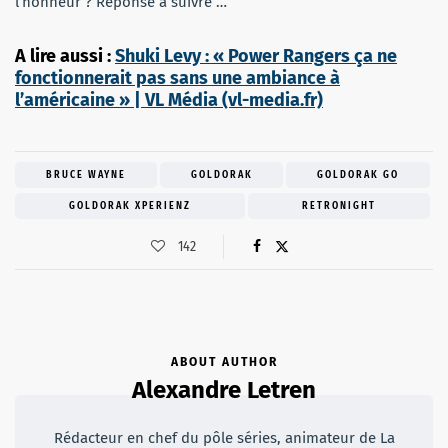
l’honneur ? Réponse à suivre …
A lire aussi :
Shuki Levy : « Power Rangers ça ne
fonctionnerait pas sans une ambiance à
l’américaine » | VL Média (vl-media.fr)
BRUCE WAYNE
GOLDORAK
GOLDORAK GO
GOLDORAK XPERIENZ
RETRONIGHT
142
ABOUT AUTHOR
Alexandre Letren
Rédacteur en chef du pôle séries, animateur de La