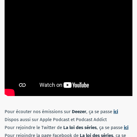
Pour écouter nos émissions sur
Deezer
, ça se passe
ici
Dispos aussi sur Apple Podcast et Podcast Addict
Pour rejoindre le Twitter de
La loi des séries
, ça se passe
ici
Pour rejoindre la page Facebook de
La loi des séries
, ça se