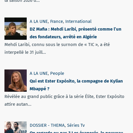
la saison 2026 d...
A LA UNE
,
France
,
International
DZ Mafia : Mehdi Laribi, présenté comme l’un
des fondateurs, arrêté en Algérie
Mehdi Laribi, connu sous le surnom de « TIC », a été
interpellé le 31 juill...
A LA UNE
,
People
Qui est Ester Expósito, la compagne de Kylian
Mbappé ?
Révélée au grand public grâce à la série Élite, Ester Expósito
attire autan...
DOSSIER - THEMA
,
Séries Tv
On regarde ou pas ? Les évaporés, le nouveau