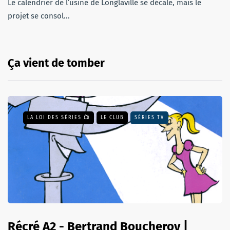
Le calendrier de l’usine de Longlaville se décale, mais le
projet se consol...
Ça vient de tomber
LA LOI DES SÉRIES 📺
LE CLUB
SÉRIES TV
Récré A2 - Bertrand Boucheroy |