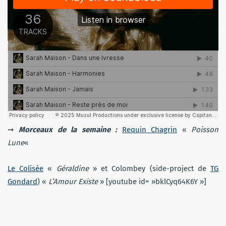
➞
Morceaux de la semaine :
Requin Chagrin
«
Poisson
Lune
«
Le Colisée
«
Géraldine
» et Colombey (side-project de
TG
Gondard
) «
L’Amour Existe
» [youtube id= »bklCyq64K6Y »]