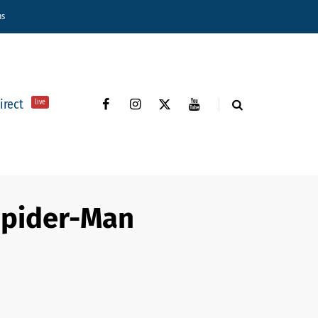
ns
direct
live
Spider-Man