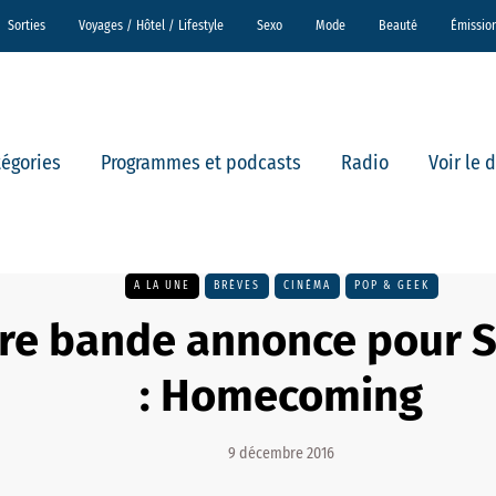
Sorties
Voyages / Hôtel / Lifestyle
Sexo
Mode
Beauté
Émissio
tégories
Programmes et podcasts
Radio
Voir le 
A LA UNE
BRÈVES
CINÉMA
POP & GEEK
re bande annonce pour 
: Homecoming
9 décembre 2016