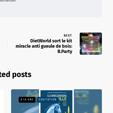
demande!
NEXT
DietWorld sort le kit
miracle anti gueule de bois:
B.Party
ted posts
A LA UNE
EQUITATION