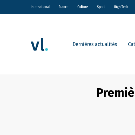
International
France
Culture
Sport
High Tech
Dernières actualités
Ca
Premiè