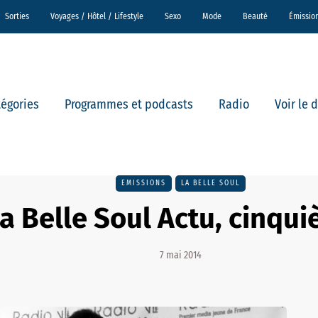
Sorties
Voyages / Hôtel / Lifestyle
Sexo
Mode
Beauté
Émissio
tégories
Programmes et podcasts
Radio
Voir le 
EMISSIONS
LA BELLE SOUL
a Belle Soul Actu, cinqui
7 mai 2014