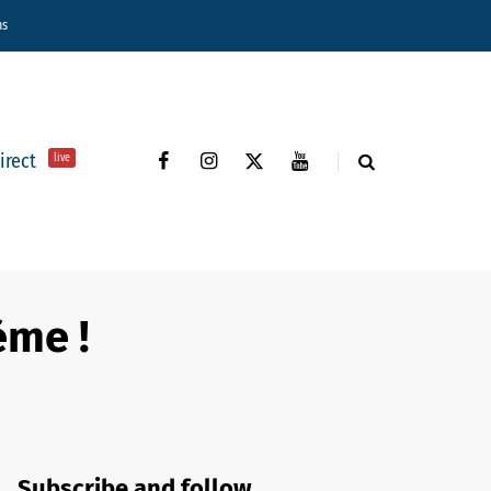
ns
direct
live
ème !
Subscribe and follow