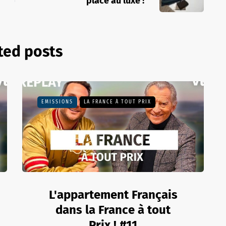
place au luxe !
ted posts
EMISSIONS
LA FRANCE À TOUT PRIX
L'appartement Français
dans la France à tout
Prix ! #11