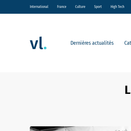
International
France
Culture
Sport
High Tech
Dernières actualités
Ca
L