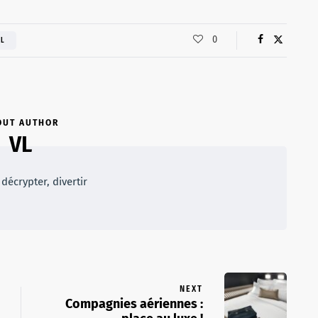
0
UL
OUT AUTHOR
VL
décrypter, divertir
NEXT
Compagnies aériennes :