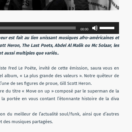
Utilisez
00:00
les
eur est fait au lien unissant musiques afro-américaines et
flèches
ott Heron, The Last Poets, Abdel Al Malik ou Mc Solaar, les
haut/bas
nt aussi multiples que variés..
pour
augmenter
tiste Fred Le Poète, invité de cette émission, saura vous en
ou
el album, « La plus grande des valeurs ». Notre quêteur de
diminuer
’une de ses figures de proue, Gill Scott Heron.
le
toire du titre « Move on up » composé par le superman de la
volume.
er la portée en vous contant l’étonnante histoire de la diva
ion du meilleur de l’actualité soul/funk, ainsi que d’autres
 et des musiques partagées.