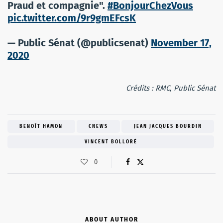
Praud et compagnie".
#BonjourChezVous
pic.twitter.com/9r9gmEFcsK
— Public Sénat (@publicsenat)
November 17,
2020
Crédits : RMC, Public Sénat
BENOÎT HAMON
CNEWS
JEAN JACQUES BOURDIN
VINCENT BOLLORÉ
0
ABOUT AUTHOR