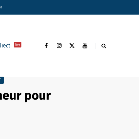
ns
direct
live
E
neur pour