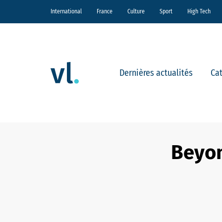
International
France
Culture
Sport
High Tech
Dernières actualités
Ca
Beyon