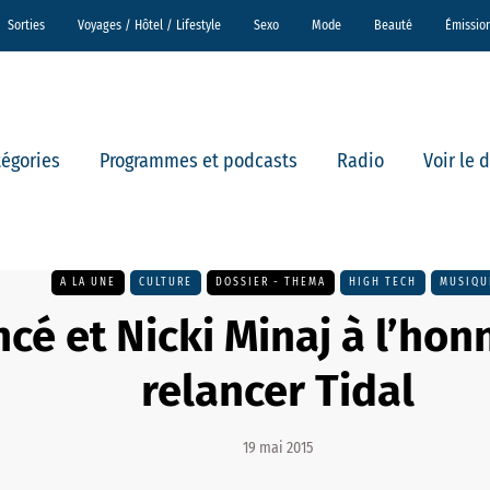
Sorties
Voyages / Hôtel / Lifestyle
Sexo
Mode
Beauté
Émissio
tégories
Programmes et podcasts
Radio
Voir le 
A LA UNE
CULTURE
DOSSIER - THEMA
HIGH TECH
MUSIQU
cé et Nicki Minaj à l’hon
relancer Tidal
19 mai 2015