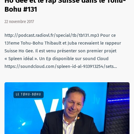
Ho Gee et le rap Suisse dans le Tohu-
Bohu #131
22 novembre 2017
http://podcast.radiovl.fr/special/tb/tb131.mp3 Pour ce
131eme Tohu-Bohu Thibault et Juba recevaient le rappeur
Suisse Ho Gee. Il est venu présenter son premier projet
« Spleen idéal ». Un Ep disponible sur sound Cloud
https://soundcloud.com/spleen-id-al-933913254/sets…
LE TØHU-BØHU