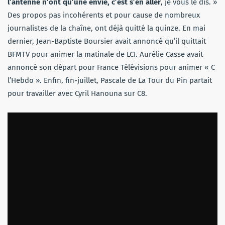
l’antenne n’ont qu’une envie, c’est s’en aller
, je vous le dis. »
Des propos pas incohérents et pour cause de nombreux
journalistes de la chaîne, ont déjà quitté la quinze. En mai
dernier, Jean-Baptiste Boursier avait annoncé qu’il quittait
BFMTV pour animer la matinale de LCI. Aurélie Casse avait
annoncé son départ pour France Télévisions pour animer « C
l’Hebdo ». Enfin, fin-juillet, Pascale de La Tour du Pin partait
pour travailler avec Cyril Hanouna sur C8.