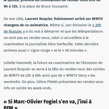
la quinze, prendra les commandes du rendez-vous info de
9h à 12h
, à la place de Bruce Toussaint.
De son côté,
Laurent Ruquier, fraichement arrivé sur BFMTV
changera de co-animatrice
. Même si, son émission le
« 20h
de Ruquier »
a du mal à démarrer et que les téléspectateurs
ne sont pas au rendez-vous, celui-ci accueillera à la
coanimation la journaliste Alice Darfeuille. Cette-dernière
animera aussi « Ligne rouge » et le « 60 minutes ».
Juliette Hammett, la future ex-coanimatrice de l’émission de
Laurent Ruquier se verra à la tête du rendez-vous des soirées
de BFMTV de 22h à 00h ainsi que de « BFMTV Story » les
vendredis. De plus, Céline Pitelet présentera les rendez-vous
info en soirée les week-ends.
« Si Marc-Olivier Fogiel s’en va, j’irai à
BFM »