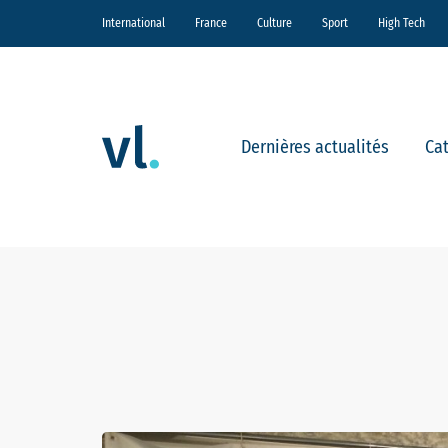
International
France
Culture
Sport
High Tech
Dernières actualités
Ca