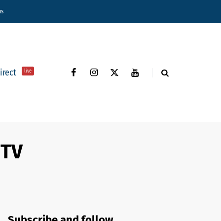
ns
direct
live
 TV
Subscribe and follow