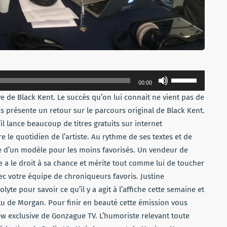
Utilisez
00:00
les
e de Black Kent. Le succès qu’on lui connait ne vient pas de
flèches
us présente un retour sur le parcours original de Black Kent.
haut/bas
l lance beaucoup de titres gratuits sur internet
pour
 le quotidien de l’artiste. Au rythme de ses textes et de
augmenter
age d’un modèle pour les moins favorisés. Un vendeur de
ou
e a le droit à sa chance et mérite tout comme lui de toucher
diminuer
c votre équipe de chroniqueurs favoris. Justine
le
te pour savoir ce qu’il y a agit à l’affiche cette semaine et
volume.
 actu de Morgan. Pour finir en beauté cette émission vous
iew exclusive de Gonzague TV. L’humoriste relevant toute