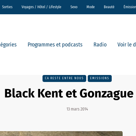
Sorties
Voyages / Hôtel / Lifestyle
Sexo
Mode
Beauté
Émissio
tégories
Programmes et podcasts
Radio
Voir le 
CA RESTE ENTRE NOUS
EMISSIONS
Black Kent et Gonzague
13 mars 2014