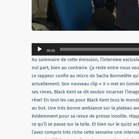
Lecteur
00:00
audio
Au sommaire de cette émission, l’interview exclusiv
nul part, bien au contraire. Ça reste entre nous vo
Le rappeur confie au micro de Sacha Bonnetête qu’i
actuellement. Son nouveau clip « X » met en lumière
ses rimes, Black Kent se dit vouloir incarner l’im
rêve? En tout les cas pour Black Kent tous le mond
au but. Une très bonne ambiance sur la plateau ave
évidemment pour sa revue de presse insolite. Hippoly
ce qu’il se passe sur la toile. Et bien sur le quizz
l’avez compris très riche cette semaine une interv