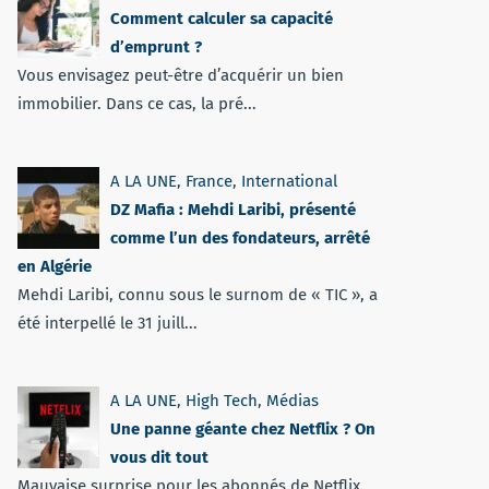
Comment calculer sa capacité
d’emprunt ?
Vous envisagez peut-être d’acquérir un bien
immobilier. Dans ce cas, la pré...
A LA UNE
,
France
,
International
DZ Mafia : Mehdi Laribi, présenté
comme l’un des fondateurs, arrêté
en Algérie
Mehdi Laribi, connu sous le surnom de « TIC », a
été interpellé le 31 juill...
A LA UNE
,
High Tech
,
Médias
Une panne géante chez Netflix ? On
vous dit tout
Mauvaise surprise pour les abonnés de Netflix.